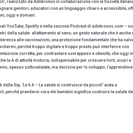
oli’, realizzato da Adnkronos in collaborazione con la Società italian
agnare genitori, educatori con un linguaggio chiaro e accessibile, of
ani, oggi e domani.
anali YouTube, Spotify e nella sezione Podcast di adnkronos.com – s
astri della salute: allattamento al seno, un gesto naturale che è anche 
derenza alle vaccinazioni, una protezione fondamentale che ha salv
li schermi, perché troppo digitale e troppo presto può interferire con
ntazione corretta, per contrastare sovrappeso e obesità, che oggi i
e la A di attività motoria, indispensabile per crescere forti, sicuri e
 sonno, spesso sottovalutate, ma decisive per lo sviluppo, l’apprendim
i della Sip, ‘Le 6 A – La salute si costruisce da piccoli’ aiuta a
i, perché prendersi cura dei bambini significa costruire la salute de