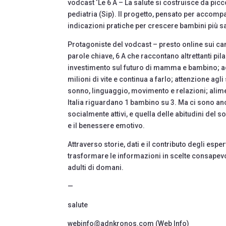
vodcast ‘Le 6 A – La salute si costruisce da picc
pediatria (Sip). Il progetto, pensato per accomp
indicazioni pratiche per crescere bambini più s
Protagoniste del vodcast – presto online sui c
parole chiave, 6 A che raccontano altrettanti pil
investimento sul futuro di mamma e bambino; a
milioni di vite e continua a farlo; attenzione ag
sonno, linguaggio, movimento e relazioni; alime
Italia riguardano 1 bambino su 3. Ma ci sono anch
socialmente attivi, e quella delle abitudini del
e il benessere emotivo.
Attraverso storie, dati e il contributo degli espert
trasformare le informazioni in scelte consapevol
adulti di domani.
—
salute
webinfo@adnkronos.com (Web Info)