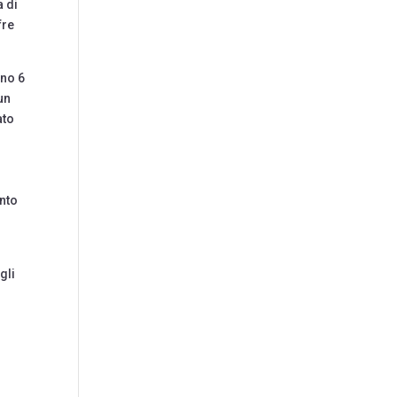
a di
fre
ono 6
un
ato
n
ento
gli