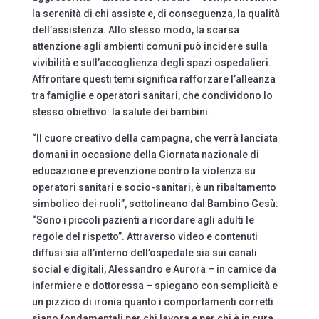
la serenità di chi assiste e, di conseguenza, la qualità
dell’assistenza. Allo stesso modo, la scarsa
attenzione agli ambienti comuni può incidere sulla
vivibilità e sull’accoglienza degli spazi ospedalieri.
Affrontare questi temi significa rafforzare l’alleanza
tra famiglie e operatori sanitari, che condividono lo
stesso obiettivo: la salute dei bambini.
“Il cuore creativo della campagna, che verrà lanciata
domani in occasione della Giornata nazionale di
educazione e prevenzione contro la violenza su
operatori sanitari e socio-sanitari, è un ribaltamento
simbolico dei ruoli”, sottolineano dal Bambino Gesù:
“Sono i piccoli pazienti a ricordare agli adulti le
regole del rispetto”. Attraverso video e contenuti
diffusi sia all’interno dell’ospedale sia sui canali
social e digitali, Alessandro e Aurora – in camice da
infermiere e dottoressa – spiegano con semplicità e
un pizzico di ironia quanto i comportamenti corretti
siano fondamentali per chi lavora e per chi è in cura.