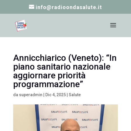
info@radioondasalute.it
Annicchiarico (Veneto): “In
piano sanitario nazionale
aggiornare priorità
programmazione”
da
superadmin
|
Dic 4, 2025
|
Salute