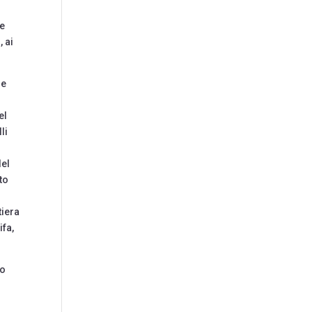
me
, ai
re
el
li
del
to
tiera
ifa,
to