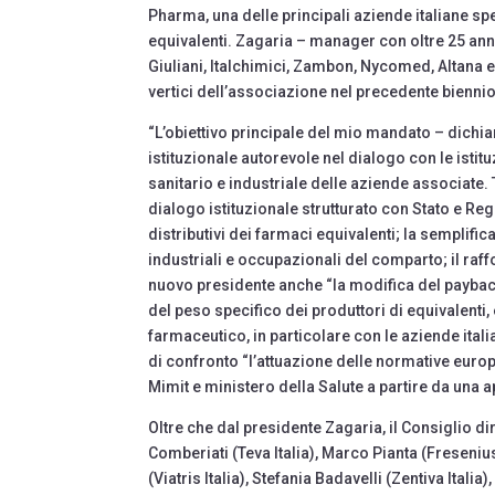
Pharma, una delle principali aziende italiane s
equivalenti. Zagaria – manager con oltre 25 ann
Giuliani, Italchimici, Zambon, Nycomed, Altana e
vertici dell’associazione nel precedente bienni
“L’obiettivo principale del mio mandato – dichia
istituzionale autorevole nel dialogo con le isti
sanitario e industriale delle aziende associate.
dialogo istituzionale strutturato con Stato e Re
distributivi dei farmaci equivalenti; la semplific
industriali e occupazionali del comparto; il raf
nuovo presidente anche “la modifica del payback
del peso specifico dei produttori di equivalenti,
farmaceutico, in particolare con le aziende itali
di confronto “l’attuazione delle normative europ
Mimit e ministero della Salute a partire da una 
Oltre che dal presidente Zagaria, il Consiglio d
Comberiati (Teva Italia), Marco Pianta (Freseni
(Viatris Italia), Stefania Badavelli (Zentiva Ital