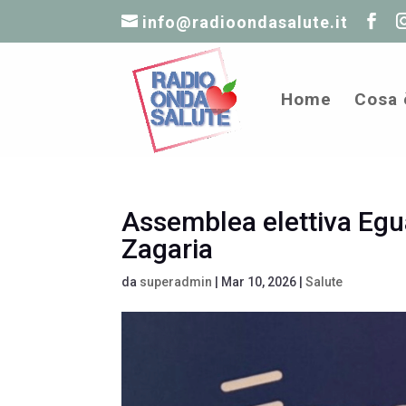
info@radioondasalute.it
Home
Cosa 
Assemblea elettiva Egua
Zagaria
da
superadmin
|
Mar 10, 2026
|
Salute