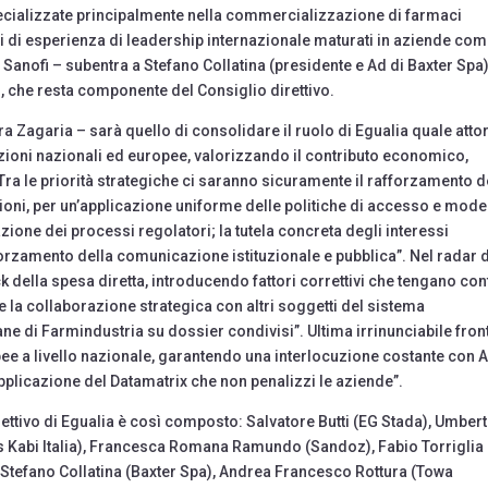
pecializzate principalmente nella commercializzazione di farmaci
i di esperienza di leadership internazionale maturati in aziende co
 Sanofi – subentra a Stefano Collatina (presidente e Ad di Baxter Spa)
o, che resta componente del Consiglio direttivo.
ra Zagaria – sarà quello di consolidare il ruolo di Egualia quale atto
tuzioni nazionali ed europee, valorizzando il contributo economico,
 Tra le priorità strategiche ci saranno sicuramente il rafforzamento d
gioni, per un’applicazione uniforme delle politiche di accesso e model
azione dei processi regolatori; la tutela concreta degli interessi
forzamento della comunicazione istituzionale e pubblica”. Nel radar 
 della spesa diretta, introducendo fattori correttivi che tengano con
 e la collaborazione strategica con altri soggetti del sistema
ane di Farmindustria su dossier condivisi”. Ultima irrinunciabile fron
ee a livello nazionale, garantendo una interlocuzione costante con A
applicazione del Datamatrix che non penalizzi le aziende”.
irettivo di Egualia è così composto: Salvatore Butti (EG Stada), Umber
us Kabi Italia), Francesca Romana Ramundo (Sandoz), Fabio Torriglia
ia), Stefano Collatina (Baxter Spa), Andrea Francesco Rottura (Towa