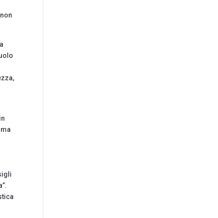
e non
na
ruolo
ezza,
in
, ma
igli
a”.
stica