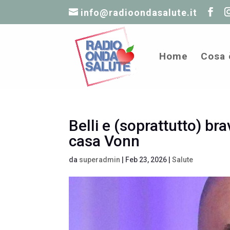
info@radioondasalute.it
Home
Cosa 
Belli e (soprattutto) bra
casa Vonn
da
superadmin
|
Feb 23, 2026
|
Salute