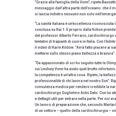
“Grazie alla famiglia della Vonn”, ripete Bassett
messaggio dall’altra parte dell’oceano: che il mod
si lascia indietro nessuno non solo nell’emergen
“La sanità italiana è un’eccellenza riconosciuta 
conclusa su Rai 1. E proprio dalla fiction prende
del professor Alberto Ferraris, cardiochirurgo de
tentativi di trapianti di cuore in Italia. Con l
il video di Karin Kildow. “Avrà fatto piacere ai
metterei sullo stesso piano bellezza e bravura”
“Da appassionato di sci ho seguito tutte le Oli
cui Lindsey Vonn ha avuto quel brutto infortunio
la competenza è un’altra cosa. Ripeto, la bellez
professionalità di chi lavora nel nostro Ssn”. Ri
consulenza medica per rendere credibile la narra
cardiochirurgo Guglielmo Actis Dato. Con lui ab
e dettagli utili per entrare nella parte. Per noi e
Un lavoro di preparazione che, secondo Martari, 
di un settore – quello della cardiochirurgia – si