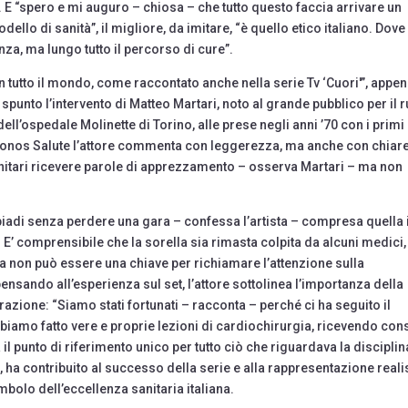
i. E “spero e mi auguro – chiosa – che tutto questo faccia arrivare un
ello di sanità”, il migliore, da imitare, “è quello etico italiano. Dov
za, ma lungo tutto il percorso di cure”.
in tutto il mondo, come raccontato anche nella serie Tv ‘Cuori'”, appe
 spunto l’intervento di Matteo Martari, noto al grande pubblico per il 
ll’ospedale Molinette di Torino, alle prese negli anni ’70 con i primi
’Adnkronos Salute l’attore commenta con leggerezza, ma anche con chiar
 sanitari ricevere parole di apprezzamento – osserva Martari – ma non
.
mpiadi senza perdere una gara – confessa l’artista – compresa quella 
. E’ comprensibile che la sorella sia rimasta colpita da alcuni medici
za non può essere una chiave per richiamare l’attenzione sulla
pensando all’esperienza sul set, l’attore sottolinea l’importanza della
zione: “Siamo stati fortunati – racconta – perché ci ha seguito il
biamo fatto vere e proprie lezioni di cardiochirurgia, ricevendo cons
ra il punto di riferimento unico per tutto ciò che riguardava la disciplin
ha contribuito al successo della serie e alla rappresentazione reali
mbolo dell’eccellenza sanitaria italiana.