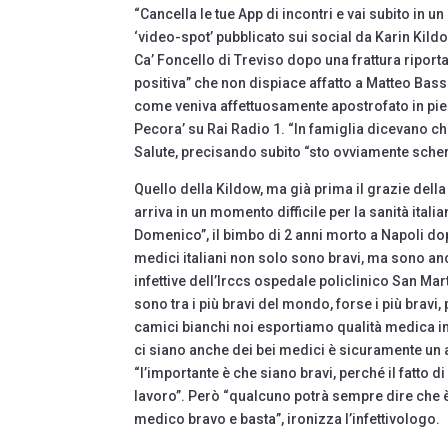
“Cancella le tue App di incontri e vai subito in un
‘video-spot’ pubblicato sui social da Karin Kild
Ca’ Foncello di Treviso dopo una frattura riport
positiva” che non dispiace affatto a Matteo Basset
come veniva affettuosamente apostrofato in pie
Pecora’ su Rai Radio 1. “In famiglia dicevano che
Salute, precisando subito “sto ovviamente scher
Quello della Kildow, ma già prima il grazie dell
arriva in un momento difficile per la sanità ita
Domenico”, il bimbo di 2 anni morto a Napoli dop
medici italiani non solo sono bravi, ma sono anch
infettive dell’Irccs ospedale policlinico San Mart
sono tra i più bravi del mondo, forse i più bravi
camici bianchi noi esportiamo qualità medica in 
ci siano anche dei bei medici è sicuramente un a
“l’importante è che siano bravi, perché il fatto 
lavoro”. Però “qualcuno potrà sempre dire che è
medico bravo e basta”, ironizza l’infettivologo.