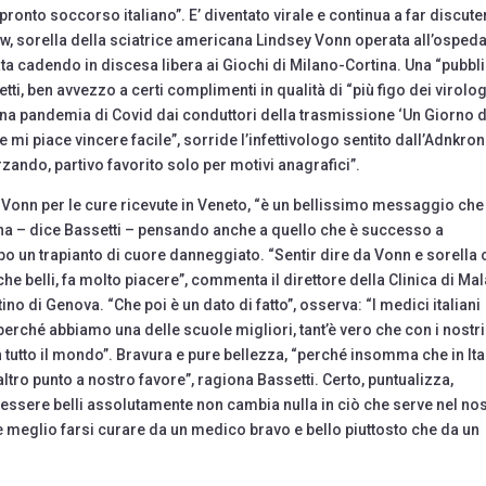
 pronto soccorso italiano”. E’ diventato virale e continua a far discuter
ow, sorella della sciatrice americana Lindsey Vonn operata all’osped
ata cadendo in discesa libera ai Giochi di Milano-Cortina. Una “pubbli
ti, ben avvezzo a certi complimenti in qualità di “più figo dei virolog
na pandemia di Covid dai conduttori della trasmissione ‘Un Giorno 
 mi piace vincere facile”, sorride l’infettivologo sentito dall’Adnkro
zando, partivo favorito solo per motivi anagrafici”.
a Vonn per le cure ricevute in Veneto, “è un bellissimo messaggio che
liana – dice Bassetti – pensando anche a quello che è successo a
o un trapianto di cuore danneggiato. “Sentir dire da Vonn e sorella 
e belli, fa molto piacere”, commenta il direttore della Clinica di Mal
ino di Genova. “Che poi è un dato di fatto”, osserva: “I medici italiani
, perché abbiamo una delle scuole migliori, tant’è vero che con i nostri
tutto il mondo”. Bravura e pure bellezza, “perché insomma che in Ita
ltro punto a nostro favore”, ragiona Bassetti. Certo, puntualizza,
di essere belli assolutamente non cambia nulla in ciò che serve nel no
 meglio farsi curare da un medico bravo e bello piuttosto che da un