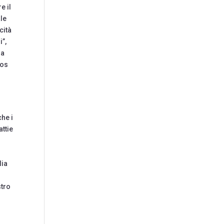
e il
ale
cità
i”,
da
nos
che i
attie
lia
stro