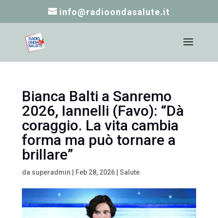
info@radioondasalute.it
Bianca Balti a Sanremo
2026, Iannelli (Favo): “Dà
coraggio. La vita cambia
forma ma può tornare a
brillare”
da
superadmin
|
Feb 28, 2026
|
Salute