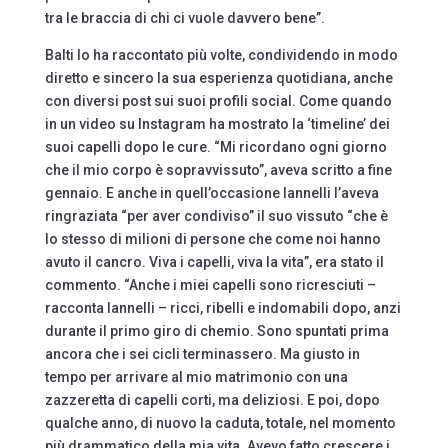
tra le braccia di chi ci vuole davvero bene”.
Balti lo ha raccontato più volte, condividendo in modo
diretto e sincero la sua esperienza quotidiana, anche
con diversi post sui suoi profili social. Come quando
in un video su Instagram ha mostrato la ‘timeline’ dei
suoi capelli dopo le cure. “Mi ricordano ogni giorno
che il mio corpo è sopravvissuto”, aveva scritto a fine
gennaio. E anche in quell’occasione Iannelli l’aveva
ringraziata “per aver condiviso” il suo vissuto “che è
lo stesso di milioni di persone che come noi hanno
avuto il cancro. Viva i capelli, viva la vita”, era stato il
commento. “Anche i miei capelli sono ricresciuti –
racconta Iannelli – ricci, ribelli e indomabili dopo, anzi
durante il primo giro di chemio. Sono spuntati prima
ancora che i sei cicli terminassero. Ma giusto in
tempo per arrivare al mio matrimonio con una
zazzeretta di capelli corti, ma deliziosi. E poi, dopo
qualche anno, di nuovo la caduta, totale, nel momento
più drammatico della mia vita. Avevo fatto crescere i