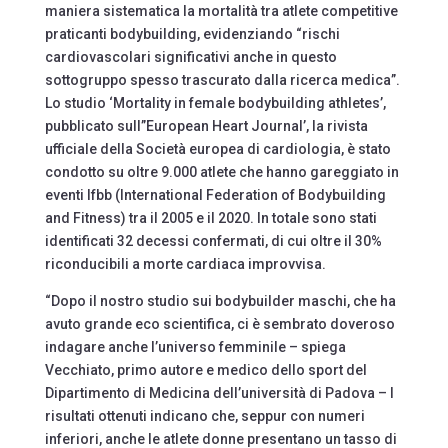
maniera sistematica la mortalità tra atlete competitive
praticanti bodybuilding, evidenziando “rischi
cardiovascolari significativi anche in questo
sottogruppo spesso trascurato dalla ricerca medica”.
Lo studio ‘Mortality in female bodybuilding athletes’,
pubblicato sull”European Heart Journal’, la rivista
ufficiale della Società europea di cardiologia, è stato
condotto su oltre 9.000 atlete che hanno gareggiato in
eventi Ifbb (International Federation of Bodybuilding
and Fitness) tra il 2005 e il 2020. In totale sono stati
identificati 32 decessi confermati, di cui oltre il 30%
riconducibili a morte cardiaca improvvisa.
“Dopo il nostro studio sui bodybuilder maschi, che ha
avuto grande eco scientifica, ci è sembrato doveroso
indagare anche l’universo femminile – spiega
Vecchiato, primo autore e medico dello sport del
Dipartimento di Medicina dell’università di Padova – I
risultati ottenuti indicano che, seppur con numeri
inferiori, anche le atlete donne presentano un tasso di