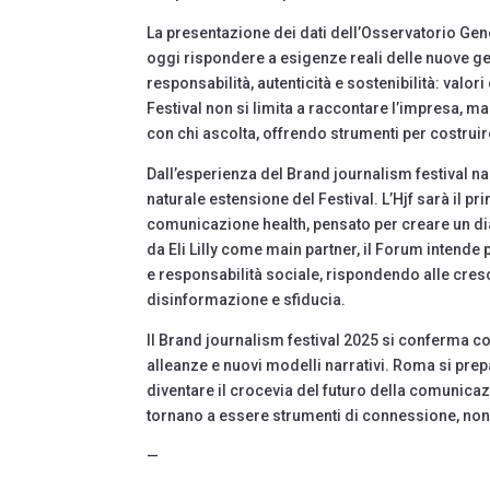
La presentazione dei dati dell’Osservatorio Ge
oggi rispondere a esigenze reali delle nuove gen
responsabilità, autenticità e sostenibilità: valo
Festival non si limita a raccontare l’impresa, 
con chi ascolta, offrendo strumenti per costruir
Dall’esperienza del Brand journalism festival n
naturale estensione del Festival. L’Hjf sarà il pr
comunicazione health, pensato per creare un dial
da Eli Lilly come main partner, il Forum intend
e responsabilità sociale, rispondendo alle cres
disinformazione e sfiducia.
Il Brand journalism festival 2025 si conferma c
alleanze e nuovi modelli narrativi. Roma si pr
diventare il crocevia del futuro della comunica
tornano a essere strumenti di connessione, non
—