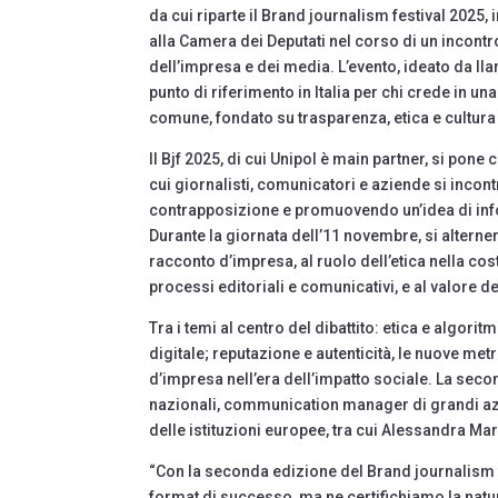
da cui riparte il Brand journalism festival 202
alla Camera dei Deputati nel corso di un incontr
dell’impresa e dei media. L’evento, ideato da Il
punto di riferimento in Italia per chi crede in
comune, fondato su trasparenza, etica e cultura
Il Bjf 2025, di cui Unipol è main partner, si pon
cui giornalisti, comunicatori e aziende si inco
contrapposizione e promuovendo un’idea di info
Durante la giornata dell’11 novembre, si alterne
racconto d’impresa, al ruolo dell’etica nella cost
processi editoriali e comunicativi, e al valore de
Tra i temi al centro del dibattito: etica e algo
digitale; reputazione e autenticità, le nuove metri
d’impresa nell’era dell’impatto sociale. La secon
nazionali, communication manager di grandi azien
delle istituzioni europee, tra cui Alessandra 
“Con la seconda edizione del Brand journalism fe
format di successo, ma ne certifichiamo la natur