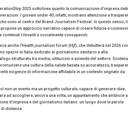
nerationShip 2025 sottolinea quanto la comunicazione d’impresa de
erazioni. I giovani under 40, infatti, mostrano attenzione a traspare
ri che sono al centro del Brand Journalism Festival. In questo senso, il
ma propone un approccio narrativo capace di creare fiducia e conness
e contenuti rilevanti e socialmente consapevoli.
asce anche l’Health journalism forum (Hjf), che debutterà nel 2026 c
imo spazio in Italia dedicato al giornalismo sanitario e alla
ogo strutturato tra media, istituzioni e aziende del settore. Sosten
e promuovere una cultura della salute basata su accuratezza, traspar
centi esigenze di informazione affidabile in un contesto segnato da
osì non un evento ma un progetto culturale, capace di generare idee,
epara ad accogliere, ancora una volta, un appuntamento che ambisce a
zione d’impresa e del giornalismo italiano: un luogo dove le parole
 di distanza.