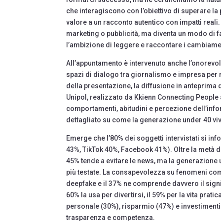
che interagiscono con l’obiettivo di superare l
valore a un racconto autentico con impatti reali
marketing o pubblicità, ma diventa un modo di fa
l’ambizione di leggere e raccontare i cambiament
All’appuntamento è intervenuto anche l’onorevo
spazi di dialogo tra giornalismo e impresa per 
della presentazione, la diffusione in anteprima
Unipol, realizzato da Kkienn Connecting People 
comportamenti, abitudini e percezione dell’infor
dettagliato su come la generazione under 40 vive
Emerge che l’80% dei soggetti intervistati si in
43%, TikTok 40%, Facebook 41%). Oltre la metà de
45% tende a evitare le news, ma la generazione un
più testate. La consapevolezza su fenomeni come
deepfake e il 37% ne comprende davvero il signifi
60% la usa per divertirsi, il 59% per la vita prati
personale (30%), risparmio (47%) e investimenti
trasparenza e competenza.