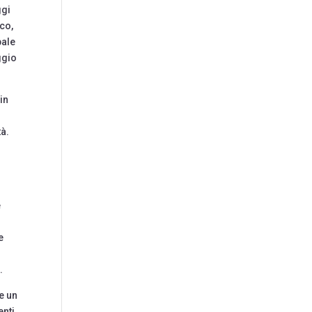
ggi
co,
pale
ggio
in
à.
e
e
).
e un
enti