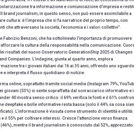
a polarizzazione tra informazione e comunicazione d’impresa e restit
. Il brand journalism, in questo senso, non può essere assimilabile a
re cultura: è l’impresa che si fa narratrice del proprio tempo, con
i che attraversano la società, l’economia e i valori collettivi”.
le Fabrizio Benzoni, che ha sottolineato l’importanza di promuovere
rafforzare la cultura della responsabilità nella comunicazione. Cuor
 dei risultati del nuovo Osservatorio GenerationShip 2025 di Changes
and Companies. L’indagine, giunta al quarto anno, esplora
mazione tra i giovani italiani dai 16 ai 35 anni, offrendo uno sguard
 e interpreta il flusso quotidiano di notizie.
forma online, soprattutto tramite social media (Instagram 79%, YouTu
i giovani (53%) si sente sopraffatta dal sovraccarico informativo e i
der 40 mostra senso critico: il 69% verifica le fonti e il 61% confron
 deepfake e bolle informative resta bassa (solo il 44% sa cosa sian
cato). L’informazione è vissuta come strumento di identità e utilità: 
ca e il 55% per coltivare interessi. Cresce l’attenzione verso finanza
 (46%), mentre il brand journalism è conosciuto dal 52%, apprezzato