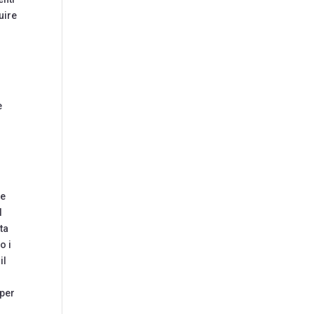
uire
e
o
be
l
ta
o i
il
 per