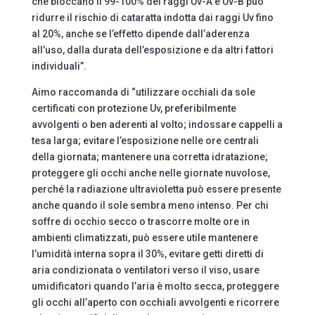
che bloccano il 99-100% dei raggi Uv-A e Uv-B può
ridurre il rischio di cataratta indotta dai raggi Uv fino
al 20%, anche se l’effetto dipende dall’aderenza
all’uso, dalla durata dell’esposizione e da altri fattori
individuali”.
Aimo raccomanda di “utilizzare occhiali da sole
certificati con protezione Uv, preferibilmente
avvolgenti o ben aderenti al volto; indossare cappelli a
tesa larga; evitare l’esposizione nelle ore centrali
della giornata; mantenere una corretta idratazione;
proteggere gli occhi anche nelle giornate nuvolose,
perché la radiazione ultravioletta può essere presente
anche quando il sole sembra meno intenso. Per chi
soffre di occhio secco o trascorre molte ore in
ambienti climatizzati, può essere utile mantenere
l’umidità interna sopra il 30%, evitare getti diretti di
aria condizionata o ventilatori verso il viso, usare
umidificatori quando l’aria è molto secca, proteggere
gli occhi all’aperto con occhiali avvolgenti e ricorrere