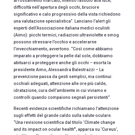
arrossamento marcato, intenso fastidio alla luce,
difficoltà nell’apertura degli occhi, bruciore
significativo e calo progressivo della vista richiedono
una valutazione specialistica”. Lanciano l’alert gli
esperti dell’Associazione italiana medici oculisti
(Aimo): picchi termici, radiazioni ultraviolette e smog
possono stressare l’occhio e accelerarne
l’invecchiamento, avvertono. “Così come abbiamo
imparato a proteggere la pelle dal sole, dobbiamo
abituarci a proteggere anche gli occhi – esorta la
presidente Aimo, Alessandra Balestrazzi – La
prevenzione passa da gesti semplici, ma continui:
occhiali adeguati, attenzione alle ore più calde,
idratazione, cura dell’ambiente in cui viviamo e
controlli quando compaiono segnali persistenti”.
Recenti evidenze scientifiche richiamano l’attenzione
sugli effetti del grande caldo sulla salute oculare.
“Una revisione scientifica dal titolo ‘Climate change
and its impact on ocular health'”, apparsa su ‘Cureus’,