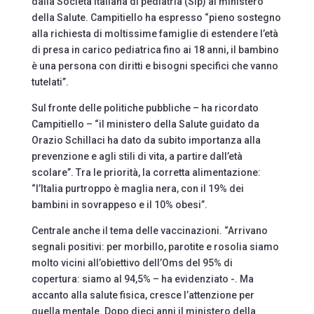
dalla Società italiana di pediatria (Sip) al ministero
della Salute. Campitiello ha espresso “pieno sostegno
alla richiesta di moltissime famiglie di estendere l’età
di presa in carico pediatrica fino ai 18 anni, il bambino
è una persona con diritti e bisogni specifici che vanno
tutelati”.
Sul fronte delle politiche pubbliche – ha ricordato
Campitiello – “il ministero della Salute guidato da
Orazio Schillaci ha dato da subito importanza alla
prevenzione e agli stili di vita, a partire dall’età
scolare”. Tra le priorità, la corretta alimentazione:
“l’Italia purtroppo è maglia nera, con il 19% dei
bambini in sovrappeso e il 10% obesi”.
Centrale anche il tema delle vaccinazioni. “Arrivano
segnali positivi: per morbillo, parotite e rosolia siamo
molto vicini all’obiettivo dell’Oms del 95% di
copertura: siamo al 94,5% – ha evidenziato -. Ma
accanto alla salute fisica, cresce l’attenzione per
quella mentale. Dopo dieci anni il ministero della