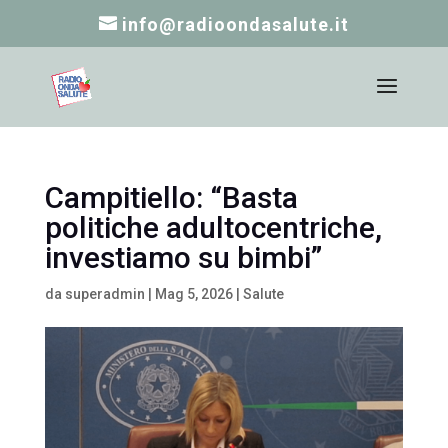
info@radioondasalute.it
Campitiello: “Basta
politiche adultocentriche,
investiamo su bimbi”
da
superadmin
|
Mag 5, 2026
|
Salute