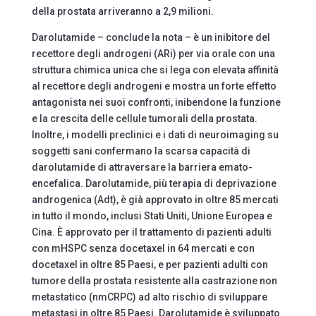
della prostata arriveranno a 2,9 milioni.
Darolutamide – conclude la nota – è un inibitore del
recettore degli androgeni (ARi) per via orale con una
struttura chimica unica che si lega con elevata affinità
al recettore degli androgeni e mostra un forte effetto
antagonista nei suoi confronti, inibendone la funzione
e la crescita delle cellule tumorali della prostata.
Inoltre, i modelli preclinici e i dati di neuroimaging su
soggetti sani confermano la scarsa capacità di
darolutamide di attraversare la barriera emato-
encefalica. Darolutamide, più terapia di deprivazione
androgenica (Adt), è già approvato in oltre 85 mercati
in tutto il mondo, inclusi Stati Uniti, Unione Europea e
Cina. È approvato per il trattamento di pazienti adulti
con mHSPC senza docetaxel in 64 mercati e con
docetaxel in oltre 85 Paesi, e per pazienti adulti con
tumore della prostata resistente alla castrazione non
metastatico (nmCRPC) ad alto rischio di sviluppare
metastasi in oltre 85 Paesi. Darolutamide è sviluppato