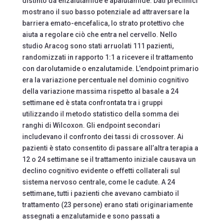
distinto da enzalutamide e apalutamide. Dati preclinici
mostrano il suo basso potenziale ad attraversare la
barriera emato-encefalica, lo strato protettivo che
aiuta a regolare ciò che entra nel cervello. Nello
studio Aracog sono stati arruolati 111 pazienti,
randomizzati in rapporto 1:1 a ricevere il trattamento
con darolutamide o enzalutamide. L’endpoint primario
era la variazione percentuale nel dominio cognitivo
della variazione massima rispetto al basale a 24
settimane ed è stata confrontata tra i gruppi
utilizzando il metodo statistico della somma dei
ranghi di Wilcoxon. Gli endpoint secondari
includevano il confronto dei tassi di crossover. Ai
pazienti è stato consentito di passare all’altra terapia a
12 o 24 settimane se il trattamento iniziale causava un
declino cognitivo evidente o effetti collaterali sul
sistema nervoso centrale, come le cadute. A 24
settimane, tutti i pazienti che avevano cambiato il
trattamento (23 persone) erano stati originariamente
assegnati a enzalutamide e sono passati a