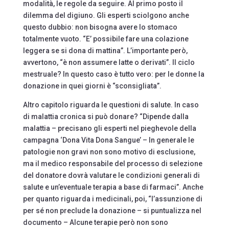
modalità, le regole da seguire. Al primo posto il
dilemma del digiuno. Gli esperti sciolgono anche
questo dubbio: non bisogna avere lo stomaco
totalmente vuoto. “E’ possibile fare una colazione
leggera se si dona di mattina”. L’importante però,
avvertono, “è non assumere latte o derivati”. Il ciclo
mestruale? In questo caso è tutto vero: per le donne la
donazione in quei giorni è “sconsigliata”.
Altro capitolo riguarda le questioni di salute. In caso
di malattia cronica si può donare? “Dipende dalla
malattia – precisano gli esperti nel pieghevole della
campagna ‘Dona Vita Dona Sangue’ – In generale le
patologie non gravi non sono motivo di esclusione,
ma il medico responsabile del processo di selezione
del donatore dovrà valutare le condizioni generali di
salute e un’eventuale terapia a base di farmaci”. Anche
per quanto riguarda i medicinali, poi, “l’assunzione di
per sé non preclude la donazione – si puntualizza nel
documento – Alcune terapie però non sono