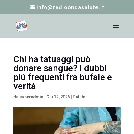
info@radioondasalute.it
Chi ha tatuaggi può
donare sangue? I dubbi
più frequenti fra bufale e
verità
da
superadmin
|
Giu 12, 2026
|
Salute