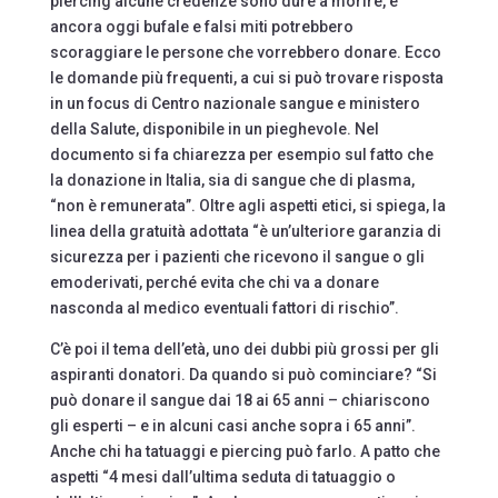
piercing alcune credenze sono dure a morire, e
ancora oggi bufale e falsi miti potrebbero
scoraggiare le persone che vorrebbero donare. Ecco
le domande più frequenti, a cui si può trovare risposta
in un focus di Centro nazionale sangue e ministero
della Salute, disponibile in un pieghevole. Nel
documento si fa chiarezza per esempio sul fatto che
la donazione in Italia, sia di sangue che di plasma,
“non è remunerata”. Oltre agli aspetti etici, si spiega, la
linea della gratuità adottata “è un’ulteriore garanzia di
sicurezza per i pazienti che ricevono il sangue o gli
emoderivati, perché evita che chi va a donare
nasconda al medico eventuali fattori di rischio”.
C’è poi il tema dell’età, uno dei dubbi più grossi per gli
aspiranti donatori. Da quando si può cominciare? “Si
può donare il sangue dai 18 ai 65 anni – chiariscono
gli esperti – e in alcuni casi anche sopra i 65 anni”.
Anche chi ha tatuaggi e piercing può farlo. A patto che
aspetti “4 mesi dall’ultima seduta di tatuaggio o