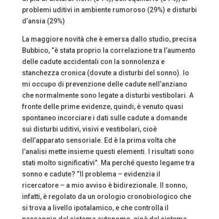
problemi uditivi in ambiente rumoroso (29%) e disturbi
d’ansia (29%)
La maggiore novità che è emersa dallo studio, precisa
Bubbico, “è stata proprio la correlazione tra l’aumento
delle cadute accidentali con la sonnolenza e
stanchezza cronica (dovute a disturbi del sonno). Io
mi occupo di prevenzione delle cadute nell’anziano
che normalmente sono legate a disturbi vestibolari. A
fronte delle prime evidenze, quindi, è venuto quasi
spontaneo incorciare i dati sulle cadute a domande
sui disturbi uditivi, visivi e vestibolari, cioè
dell’apparato sensoriale. Ed è la prima volta che
l’analisi mette insieme questi elementi. I risultati sono
stati molto significativi”. Ma perché questo legame tra
sonno e cadute? “Il problema – evidenzia il
ricercatore – a mio avviso è bidirezionale. Il sonno,
infatti, è regolato da un orologio cronobiologico che
si trova a livello ipotalamico, e che controlla il
passaggio dal sistema autonomo, cioè dal sistema