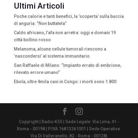
Ultimi Articoli
Poche calorie e tanti benefici, la ‘scoperta’ sulla buccia
di anguria: “Non buttatela”
Caldo africano, l’afa non arretra: oggi e domani 19
città bollino rosso
Melanoma, alcune cellule tumorali riescono a
‘nascondersi’ al sistema immunitario
San Raffaele di Milano: “Impianto errato di embrione,
rilevato errore umano”
Ebola, oltre 4mila casi in Congo: i morti sono 1.800
Copyright | Radio K55 | Sede Legale: Via Lima, 41 -
Roma - 00198 | P.IVA 16813261001 | Sede Operativa:
Via Di Valleranello, 82 - Roma - 00128|