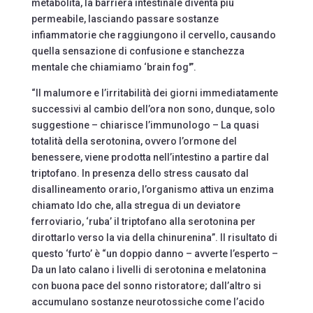
metabolita, la barriera intestinale diventa più
permeabile, lasciando passare sostanze
infiammatorie che raggiungono il cervello, causando
quella sensazione di confusione e stanchezza
mentale che chiamiamo ‘brain fog'”.
“Il malumore e l’irritabilità dei giorni immediatamente
successivi al cambio dell’ora non sono, dunque, solo
suggestione – chiarisce l’immunologo – La quasi
totalità della serotonina, ovvero l’ormone del
benessere, viene prodotta nell’intestino a partire dal
triptofano. In presenza dello stress causato dal
disallineamento orario, l’organismo attiva un enzima
chiamato Ido che, alla stregua di un deviatore
ferroviario, ‘ruba’ il triptofano alla serotonina per
dirottarlo verso la via della chinurenina”. Il risultato di
questo ‘furto’ è “un doppio danno – avverte l’esperto –
Da un lato calano i livelli di serotonina e melatonina
con buona pace del sonno ristoratore; dall’altro si
accumulano sostanze neurotossiche come l’acido