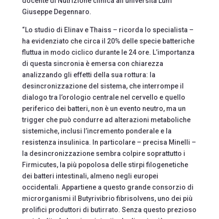
docente di Nutrizione clinica all’università Lum
Giuseppe Degennaro.
“Lo studio di Elinav e Thaiss – ricorda lo specialista –
ha evidenziato che circa il 20% delle specie batteriche
fluttua in modo ciclico durante le 24 ore. L’importanza
di questa sincronia è emersa con chiarezza
analizzando gli effetti della sua rottura: la
desincronizzazione del sistema, che interrompe il
dialogo tra l’orologio centrale nel cervello e quello
periferico dei batteri, non è un evento neutro, ma un
trigger che può condurre ad alterazioni metaboliche
sistemiche, inclusi l’incremento ponderale e la
resistenza insulinica. In particolare – precisa Minelli –
la desincronizzazione sembra colpire soprattutto i
Firmicutes, la più popolosa delle stirpi filogenetiche
dei batteri intestinali, almeno negli europei
occidentali. Appartiene a questo grande consorzio di
microrganismi il Butyrivibrio fibrisolvens, uno dei più
prolifici produttori di butirrato. Senza questo prezioso