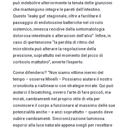
può indebolire ulteriormente la tenuta delle giunzioni
che mantengono integre le pareti dell’intestino.
Questo ‘leaky gut’ stagionale, oltre a facilitare il
passaggio di endotossine batteriche nel circolo
sistemico, innesca recidive della sintomatologia
dolorosa intestinale o alterazioni dell’alvo”. Infine, in
caso di ipertensione “la perdita di ritmo del
microbiota può alterare la regolazione della
pressione, soprattutto nel momento del picco di
cortisolo mattutino”, avverte l’esperto.
Come difendersi? “Non siamo vittime inermi del
tempo – osserva Minelli – Possiamo aiutare il nostro
cronobiota a riallinearsi con strategie mirate. Qui può
aiutarci il bioatching, ovvero l’arte di fare piccoli, ma
mirati, cambiamenti nel proprio stile di vita per
convincere il corpo a funzionare al massimo delle sue
potenzialità anche – e anzi soprattutto – quando deve
subire cambiamenti. Sincronizzazione luminosa:
esporsi alla luce naturale appena svegli per resettare