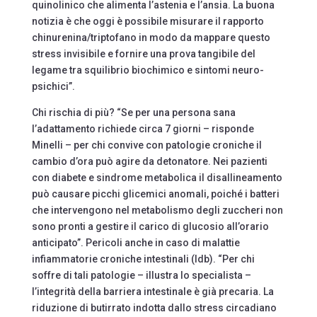
quinolinico che alimenta l’astenia e l’ansia. La buona
notizia è che oggi è possibile misurare il rapporto
chinurenina/triptofano in modo da mappare questo
stress invisibile e fornire una prova tangibile del
legame tra squilibrio biochimico e sintomi neuro-
psichici”.
Chi rischia di più? “Se per una persona sana
l’adattamento richiede circa 7 giorni – risponde
Minelli – per chi convive con patologie croniche il
cambio d’ora può agire da detonatore. Nei pazienti
con diabete e sindrome metabolica il disallineamento
può causare picchi glicemici anomali, poiché i batteri
che intervengono nel metabolismo degli zuccheri non
sono pronti a gestire il carico di glucosio all’orario
anticipato”. Pericoli anche in caso di malattie
infiammatorie croniche intestinali (Idb). “Per chi
soffre di tali patologie – illustra lo specialista –
l’integrità della barriera intestinale è già precaria. La
riduzione di butirrato indotta dallo stress circadiano