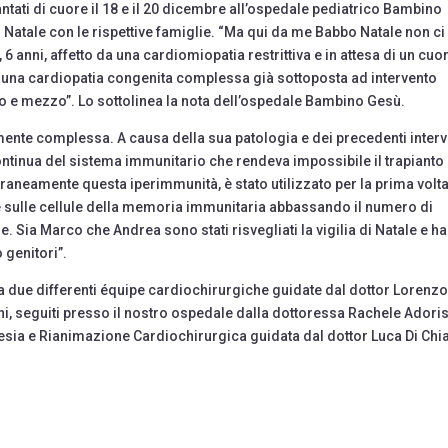
iantati di cuore il 18 e il 20 dicembre all’ospedale pediatrico Bambino
 Natale con le rispettive famiglie. “Ma qui da me Babbo Natale non ci
6 anni, affetto da una cardiomiopatia restrittiva e in attesa di un cuo
ce una cardiopatia congenita complessa già sottoposta ad intervento
nno e mezzo”. Lo sottolinea la nota dell’ospedale Bambino Gesù.
mente complessa. A causa della sua patologia e dei precedenti interv
ontinua del sistema immunitario che rendeva impossibile il trapianto
oraneamente questa iperimmunità, è stato utilizzato per la prima volta
sulle cellule della memoria immunitaria abbassando il numero di
e. Sia Marco che Andrea sono stati risvegliati la vigilia di Natale e h
o genitori”.
e da due differenti équipe cardiochirurgiche guidate dal dottor Lorenz
ini, seguiti presso il nostro ospedale dalla dottoressa Rachele Adoris
tesia e Rianimazione Cardiochirurgica guidata dal dottor Luca Di Chi