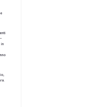
re
enti
 –
 in
anno
o
io,
ara.