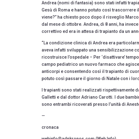
Andrea (nomi di fantasia) sono stati infatti trap
Gesù di Roma e hanno potuto così trascorrere il
viene?” ha chiesto poco dopo il risveglio Marco, 
dal mese di ottobre. Andrea, di 8 anni, ha inve
correttivo ed era in attesa di trapianto da un a
“La condizione clinica di Andrea era particolar
aveva infatti sviluppato una sensibilizzazione c
ricostruisce l’ospedale – Per ‘disattivare’ temp
campo pediatrico un nuovo farmaco che agisce 
anticorpi e consentendo così il trapianto di cuor
potuto così passare il giorno di Natale con i lor
I trapianti sono stati realizzati rispettivament
Galletti e dal dottor Adriano Carotti. I due bamb
sono entrambi ricoverati presso l’unità di Anes
—
cronaca
webinfo@adnkronos.com (Web Info)