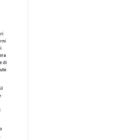
ri
orni
i
iera
e di
lute
il
e
i
i
 o
,