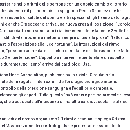
interferire nei bioritmi delle persone con un doppio cambio di orario
ne del sistema è il primo ministro spagnolo Pedro Sanchez che ha
versi esperti di salute del sonno e altri specialisti gli hanno dato ragi
fini e anche Oltreoceano arriva una nuova presa di posizione. “L’orol
A minacciarlo non sono solo i riallineamenti delle lancette 2 volte l’a
i stili di vita moderni a metterlo sempre di più alla prova”, “fattori 
pasti o l’esposizione alla luce notturna”. Le interruzioni del ritmo
mo, “possono aumentare il rischio di malattie cardiovascolari e fattor
tipo 2 e ipertensione”. L’appello a intervenire per tutelare un aspetto
 durante tutto l’anno” arriva dai cardiologi Usa.
can Heart Association, pubblicata sulla rivista ‘Circulation’ si
ute delle regolari interruzioni dell’orologio biologico interno.
ontrollo della pressione sanguigna e l’equilibrio ormonale,
elencano gli esperti. Tutto questo “può essere particolarmente rilev
 che è associata all’incidenza di malattie cardiovascolari e al risch
 attività del nostro organismo? “I ritmi circadiani – spiega Kristen
 dell’Associazione dei cardiologi Usa e professore associato di