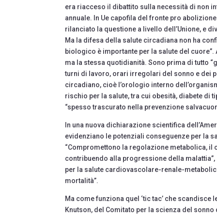
era riacceso il dibattito sulla necessità di non 
annuale. In Ue capofila del fronte pro abolizio
rilanciato la questione a livello dell’Unione, e di
Ma la difesa della salute circadiana non ha con
biologico è importante per la salute del cuore”. 
ma la stessa quotidianità. Sono prima di tutto “gl
turni di lavoro, orari irregolari del sonno e dei 
circadiano, cioè l’orologio interno dell’organis
rischio per la salute, tra cui obesità, diabete di 
“spesso trascurato nella prevenzione salvacuore
In una nuova dichiarazione scientifica dell’Ameri
evidenziano le potenziali conseguenze per la sal
“Compromettono la regolazione metabolica, il c
contribuendo alla progressione della malattia”, 
per la salute cardiovascolare-renale-metabolica,
mortalità”.
Ma come funziona quel ‘tic tac’ che scandisce le
Knutson, del Comitato per la scienza del sonno