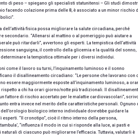
nto di peso – spiegano gli specialisti statunitensi – Gli studi dimost
io facendo colazione prima delle 8, è associato a un minor rischio d
abolici”.
 dell’attività fisica possa migliorare la salute circadiana, perché
re secondario. “Allenarsi al mattino o al pomeriggio può aiutare a
erale può ritardarli”, avvertono gli esperti. La tempistica dell’attività
essione sanguigna, il controllo della glicemia e la qualità del sonno,
determinare la tempistica ottimale per i diversi individui.
zioni come il lavoro su turni, l’inquinamento luminoso e il sonno
ificano il disallineamento circadiano: “Le persone che lavorano con 
ossono essere maggiormente esposte all’inquinamento luminoso, a orar
i rispetto a chi ha orari giorno/notte più tradizionali. Il disallineamen
 un fattore di rischio accertato per le malattie cardiovascolari”, scriv
punto entra invece nel merito delle caratteristiche personali. Ognuno 
ca dell’orologio biologico interno individuale dovrebbe guidare la
 esperti. “Il cronotipo”, cioè il ritmo interno della persona,
bula’, “influenza il modo in cui si risponde alla luce, ai pasti e
mi naturali di ciascuno può migliorarne l’efficacia. Tuttavia, valutarli è