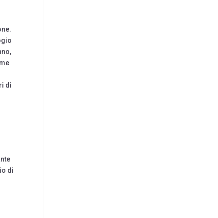
one.
ogio
nno,
come
i di
ante
io di