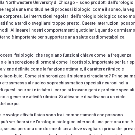
la Northwestern University di Chicago – sono prodotti dall’orologio
he regola una moltitudine di processi biologici come il sonno, la vegli
ra corporea. Le interruzioni regolari dell’orologio biologico sono mo
ti fino a tardi o svegliarsi troppo presto. Queste interruzioni posso
si modi. Allineare i nostri comportamenti quotidiani, quando dormiamo
terno è importante per supportare una salute cardiometabolica
i processi fisiologici che regolano funzioni chiave come la frequenza
o e la secrezione di ormoni come il cortisolo, importante per la ris
a viene definita come la funzione ottimale, il carattere ritmico e
clo luce-buio. Come si sincronizza il sistema circadiano? Principalm
chio e trasmessa al nucleo soprachiasmatico (speciali neuroni nella
di questi neuroni e in tutto il corpo si trovano geni e proteine speciali
 a generare attività ritmica. Si attivano e disattivano a un ciclo
 del corpo.
ia e svolge attività fisica sono tra i comportamenti che possono
può verificarsi se l’orologio biologico interno di una persona non è
, se una persona che dorme di sera deve svegliarsi prima del previs