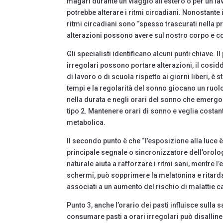
magari durante un viaggio all’estero o per un lav
potrebbe alterare i ritmi circadiani. Nonostante 
ritmi circadiani sono “spesso trascurati nella 
alterazioni possono avere sul nostro corpo e c
Gli specialisti identificano alcuni punti chiave. 
irregolari possono portare alterazioni, il cosidde
di lavoro o di scuola rispetto ai giorni liberi, 
tempi e la regolarità del sonno giocano un ruolo 
nella durata e negli orari del sonno che emergon
tipo 2. Mantenere orari di sonno e veglia costant
metabolica.
Il secondo punto è che “l’esposizione alla luce è
principale segnale o sincronizzatore dell’orolog
naturale aiuta a rafforzare i ritmi sani, mentre l’e
schermi, può sopprimere la melatonina e ritarda
associati a un aumento del rischio di malattie 
Punto 3, anche l’orario dei pasti influisce sulla 
consumare pasti a orari irregolari può disalline