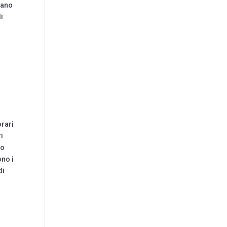
rano
i
orari
i
to
ono i
di