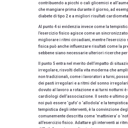
contribuendo a picchi o cali glicemici e all’aume
che mangiare prima durante il giorno, ad esemp
diabete di tipo 2 e a migliori risultati cardiomet
Al punto 4 si evidenzia invece come la tempistica
l’esercizio fisico agisce come un sincronizzato
migliorare i ritmi circadiani, mentre l’esercizio s
fisica può anche influenzare risultati come la pr
sebbene siano necessarie ulteriori ricerche per 
Il punto 5 entra nel merito dell’impatto di situa
irregolare, risvolti della vita moderna che ampl
non tradizionali, come i lavoratori a turni, p
dei pasti irregolari e a ritmi del sonno irregolar
dovuto al lavoro a rotazione e ai turni notturni è
cardiologi dell’associazione. Il sesto e ultimo 
noi può essere ‘gufo’ o ‘allodola’ e la tempisti
tempistica degli interventi, è la convinzione degli
comunemente descritta come ‘mattiniera’ o ‘nottam
all’esercizio fisico. Adattare gli interventi ai rit