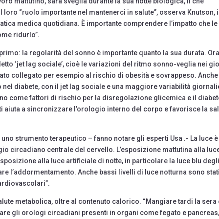
oro mattutino, sarà sveglia durante la sua notte biologica, il che
il loro “ruolo importante nel mantenerci in salute”, osserva Knutson, i
pratica medica quotidiana. È importante comprendere l’impatto che le
ome ridurlo”.
Il primo: la regolarità del sonno è importante quanto la sua durata. Ora
tto ‘jet lag sociale’, cioè le variazioni del ritmo sonno-veglia nei gi
è stato collegato per esempio al rischio di obesità e sovrappeso. Anche 
nel diabete, con il jet lag sociale e una maggiore variabilità giornal
o come fattori di rischio per la disregolazione glicemica e il diabet
i aiuta a sincronizzare l’orologio interno del corpo e favorisce la sa
 uno strumento terapeutico – fanno notare gli esperti Usa .- La luce è 
io circadiano centrale del cervello. L’esposizione mattutina alla luc
sposizione alla luce artificiale di notte, in particolare la luce blu degl
re l’addormentamento. Anche bassi livelli di luce notturna sono stat
cardiovascolari”.
salute metabolica, oltre al contenuto calorico. “Mangiare tardi la sera
are gli orologi circadiani presenti in organi come fegato e pancreas