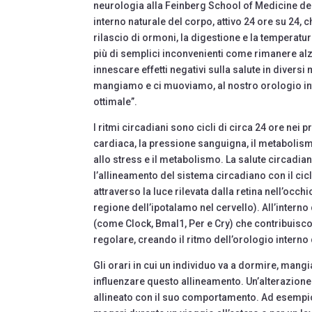
neurologia alla Feinberg School of Medicine del
interno naturale del corpo, attivo 24 ore su 24, c
rilascio di ormoni, la digestione e la temperatu
più di semplici inconvenienti come rimanere alza
innescare effetti negativi sulla salute in diver
mangiamo e ci muoviamo, al nostro orologio in
ottimale”.
I ritmi circadiani sono cicli di circa 24 ore ne
cardiaca, la pressione sanguigna, il metabolism
allo stress e il metabolismo. La salute circadian
l’allineamento del sistema circadiano con il ci
attraverso la luce rilevata dalla retina nell’oc
regione dell’ipotalamo nel cervello). All’interno 
(come Clock, Bmal1, Per e Cry) che contribuiscono
regolare, creando il ritmo dell’orologio interno
Gli orari in cui un individuo va a dormire, mang
influenzare questo allineamento. Un’alterazione 
allineato con il suo comportamento. Ad esempio