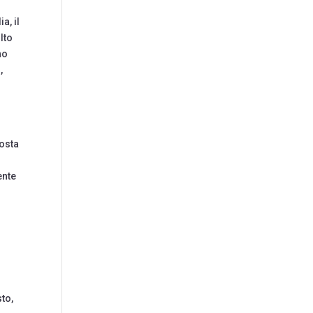
a, il
lto
no
,
posta
ente
to,