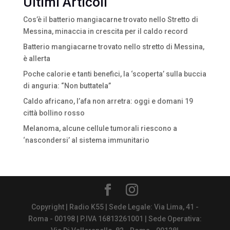
Ultimi Articoli
Cos’è il batterio mangiacarne trovato nello Stretto di
Messina, minaccia in crescita per il caldo record
Batterio mangiacarne trovato nello stretto di Messina,
è allerta
Poche calorie e tanti benefici, la ‘scoperta’ sulla buccia
di anguria: “Non buttatela”
Caldo africano, l’afa non arretra: oggi e domani 19
città bollino rosso
Melanoma, alcune cellule tumorali riescono a
‘nascondersi’ al sistema immunitario
Copyright | Radio K55 | Sede Legale: Via Lima, 41 -
Roma - 00198 | P.IVA 16813261001 | Sede Operativa: