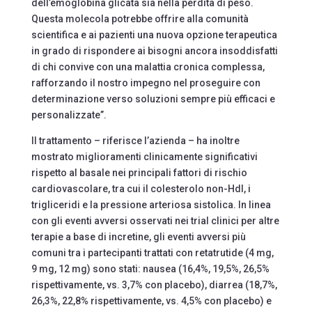
dell’emoglobina glicata sia nella perdita di peso.
Questa molecola potrebbe offrire alla comunità
scientifica e ai pazienti una nuova opzione terapeutica
in grado di rispondere ai bisogni ancora insoddisfatti
di chi convive con una malattia cronica complessa,
rafforzando il nostro impegno nel proseguire con
determinazione verso soluzioni sempre più efficaci e
personalizzate”.
Il trattamento – riferisce l’azienda – ha inoltre
mostrato miglioramenti clinicamente significativi
rispetto al basale nei principali fattori di rischio
cardiovascolare, tra cui il colesterolo non-Hdl, i
trigliceridi e la pressione arteriosa sistolica. In linea
con gli eventi avversi osservati nei trial clinici per altre
terapie a base di incretine, gli eventi avversi più
comuni tra i partecipanti trattati con retatrutide (4 mg,
9 mg, 12 mg) sono stati: nausea (16,4%, 19,5%, 26,5%
rispettivamente, vs. 3,7% con placebo), diarrea (18,7%,
26,3%, 22,8% rispettivamente, vs. 4,5% con placebo) e