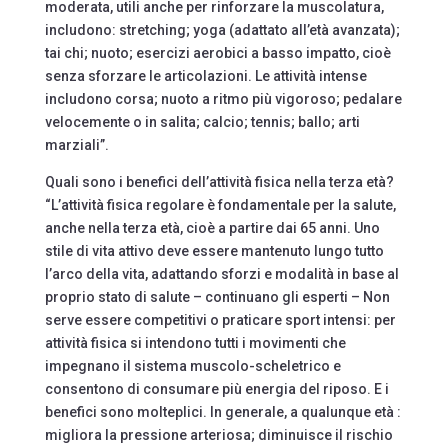
moderata, utili anche per rinforzare la muscolatura,
includono: stretching; yoga (adattato all’età avanzata);
tai chi; nuoto; esercizi aerobici a basso impatto, cioè
senza sforzare le articolazioni. Le attività intense
includono corsa; nuoto a ritmo più vigoroso; pedalare
velocemente o in salita; calcio; tennis; ballo; arti
marziali”.
Quali sono i benefici dell’attività fisica nella terza età?
“L’attività fisica regolare è fondamentale per la salute,
anche nella terza età, cioè a partire dai 65 anni. Uno
stile di vita attivo deve essere mantenuto lungo tutto
l’arco della vita, adattando sforzi e modalità in base al
proprio stato di salute – continuano gli esperti – Non
serve essere competitivi o praticare sport intensi: per
attività fisica si intendono tutti i movimenti che
impegnano il sistema muscolo-scheletrico e
consentono di consumare più energia del riposo. E i
benefici sono molteplici. In generale, a qualunque età :
migliora la pressione arteriosa; diminuisce il rischio