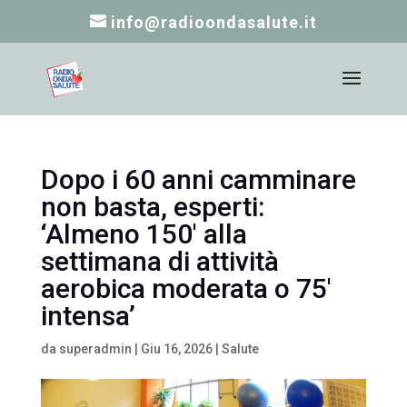
info@radioondasalute.it
Dopo i 60 anni camminare
non basta, esperti:
‘Almeno 150′ alla
settimana di attività
aerobica moderata o 75′
intensa’
da
superadmin
|
Giu 16, 2026
|
Salute