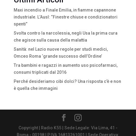
Maxi incendio a Finale Emilia, in fiamme capannone
industriale. L’Ausl: “Finestre chiuse e condizionatori
spenti”
Svolta contro la narcolessia, negli Usa la prima cura
che agisce sulla causa della malattia
Sanità: nel Lazio nuove regole per studi medici,
Omceo Roma ‘grande successo dell’Ordine’
Tra bambini e ragazzi in aumento uso psicofarmaci,
consumi triplicati dal 2016
Perché desideriamo cibi dolci? Una risposta c’è e non
è quella che immagini
Copyright | Radio K55 | Sede Legale: Via Lima, 41 -
Roma - 00198 | P.IVA 16813261001 | Sede Operativa: