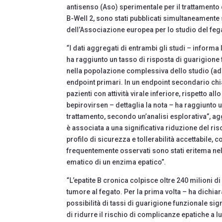
antisenso (Aso) sperimentale per il trattamento del
B-Well 2, sono stati pubblicati simultaneamente
dell’Associazione europea per lo studio del feg
“I dati aggregati di entrambi gli studi – inform
ha raggiunto un tasso di risposta di guarigione 
nella popolazione complessiva dello studio (adult
endpoint primari. In un endpoint secondario chi
pazienti con attività virale inferiore, rispetto all
bepirovirsen – dettaglia la nota – ha raggiunto u
trattamento, secondo un’analisi esplorativa”, ag
è associata a una significativa riduzione del ris
profilo di sicurezza e tollerabilità accettabile, c
frequentemente osservati sono stati eritema nel
ematico di un enzima epatico”.
“L’epatite B cronica colpisce oltre 240 milioni di
tumore al fegato. Per la prima volta – ha dichiar
possibilità di tassi di guarigione funzionale sign
di ridurre il rischio di complicanze epatiche a