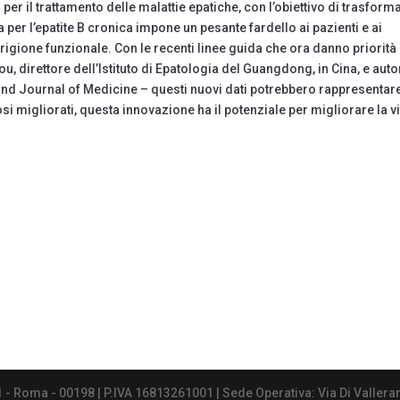
 per il trattamento delle malattie epatiche, con l’obiettivo di trasform
ura per l’epatite B cronica impone un pesante fardello ai pazienti e ai
igione funzionale. Con le recenti linee guida che ora danno priorità 
u, direttore dell’Istituto di Epatologia del Guangdong, in Cina, e auto
land Journal of Medicine – questi nuovi dati potrebbero rappresentar
i migliorati, questa innovazione ha il potenziale per migliorare la vi
1 - Roma - 00198 | P.IVA 16813261001 | Sede Operativa: Via Di Vallera