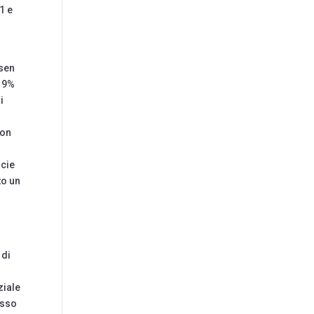
 1 e
rsen
 19%
i
con
icie
to un
 di
ziale
asso