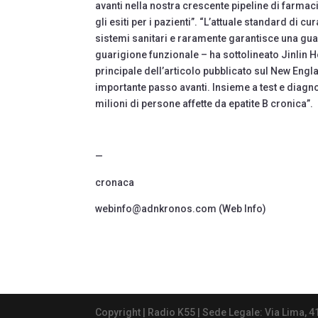
avanti nella nostra crescente pipeline di farmaci
gli esiti per i pazienti”. “L’attuale standard di c
sistemi sanitari e raramente garantisce una guar
guarigione funzionale – ha sottolineato Jinlin Ho
principale dell’articolo pubblicato sul New Eng
importante passo avanti. Insieme a test e diagnos
milioni di persone affette da epatite B cronica”.
—
cronaca
webinfo@adnkronos.com (Web Info)
Copyright | Radio K55 | Sede Legale: Via Lima, 4