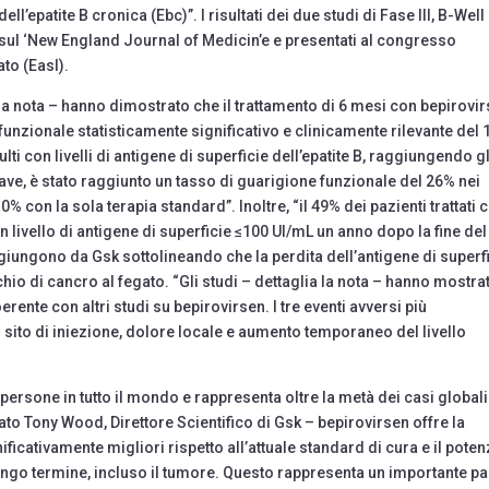
l’epatite B cronica (Ebc)”. I risultati dei due studi di Fase III, B-Well
 sul ‘New England Journal of Medicin’e e presentati al congresso
ato (Easl).
a la nota – hanno dimostrato che il trattamento di 6 mesi con bepirovi
funzionale statisticamente significativo e clinicamente rilevante del
i con livelli di antigene di superficie dell’epatite B, raggiungendo gl
ave, è stato raggiunto un tasso di guarigione funzionale del 26% nei
o 0% con la sola terapia standard”. Inoltre, “il 49% dei pazienti trattati 
n livello di antigene di superficie ≤100 UI/mL un anno dopo la fine del
giungono da Gsk sottolineando che la perdita dell’antigene di superf
chio di cancro al fegato. “Gli studi – dettaglia la nota – hanno mostra
oerente con altri studi su bepirovirsen. I tre eventi avversi più
 sito di iniezione, dolore locale e aumento temporaneo del livello
 persone in tutto il mondo e rappresenta oltre la metà dei casi globali
ato Tony Wood, Direttore Scientifico di Gsk – bepirovirsen offre la
ificativamente migliori rispetto all’attuale standard di cura e il poten
 lungo termine, incluso il tumore. Questo rappresenta un importante p