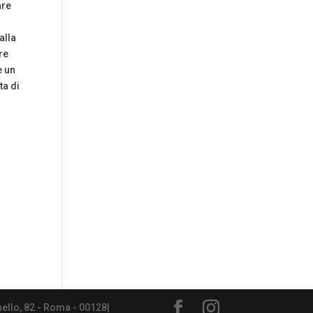
are
alla
re
e un
ta di
nello, 82 - Roma - 00128|