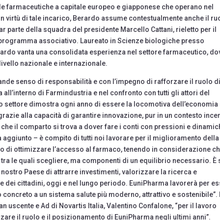
e farmaceutiche a capitale europeo e giapponese che operano nel
In virtù di tale incarico, Berardo assume contestualmente anche il ru
r parte della squadra del presidente Marcello Cattani, rieletto per il
l programma associativo. Laureato in Scienze biologiche presso
Berardo vanta una consolidata esperienza nel settore farmaceutico, do
 livello nazionale e internazionale.
nde senso di responsabilità e con l’impegno di rafforzare il ruolo d
l’interno di Farmindustria e nel confronto con tutti gli attori del
ro settore dimostra ogni anno di essere la locomotiva dell’economia
 grazie alla capacità di garantire innovazione, pur in un contesto ince
 che il comparto si trova a dover fare i conti con pressioni e dinami
aggiunto – è compito di tutti noi lavorare per il miglioramento della
vo di ottimizzare l’accesso al farmaco, tenendo in considerazione c
 tra le quali scegliere, ma componenti di un equilibrio necessario. È 
nostro Paese di attrarre investimenti, valorizzare la ricerca e
e dei cittadini, oggi e nel lungo periodo. EuniPharma lavorerà per e
oncreto a un sistema salute più moderno, attrattivo e sostenibile”. I
 uscente e Ad di Novartis Italia, Valentino Confalone, “per il lavoro
rzare il ruolo e il posizionamento di EuniPharma negli ultimi anni”.