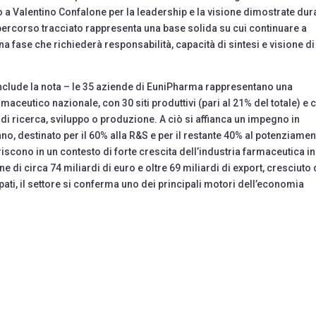
a Valentino Confalone per la leadership e la visione dimostrate dur
 percorso tracciato rappresenta una base solida su cui continuare a
 una fase che richiederà responsabilità, capacità di sintesi e visione di
nclude la nota – le 35 aziende di EuniPharma rappresentano una
aceutico nazionale, con 30 siti produttivi (pari al 21% del totale) e 
à di ricerca, sviluppo o produzione. A ciò si affianca un impegno in
anno, destinato per il 60% alla R&S e per il restante 40% al potenziame
eriscono in un contesto di forte crescita dell’industria farmaceutica in
e di circa 74 miliardi di euro e oltre 69 miliardi di export, cresciuto 
pati, il settore si conferma uno dei principali motori dell’economia