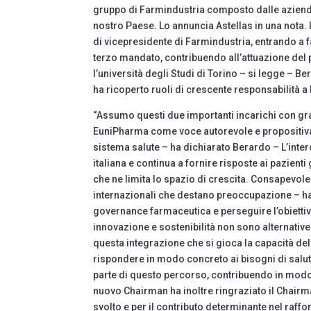
gruppo di Farmindustria composto dalle aziend
nostro Paese. Lo annuncia Astellas in una nota. 
di vicepresidente di Farmindustria, entrando a fa
terzo mandato, contribuendo all’attuazione de
l’università degli Studi di Torino – si legge – 
ha ricoperto ruoli di crescente responsabilità a
“Assumo questi due importanti incarichi con gra
EuniPharma come voce autorevole e propositiva al
sistema salute – ha dichiarato Berardo – L’inte
italiana e continua a fornire risposte ai pazienti
che ne limita lo spazio di crescita. Consapevole
internazionali che destano preoccupazione – ha 
governance farmaceutica e perseguire l’obietti
innovazione e sostenibilità non sono alternative
questa integrazione che si gioca la capacità del 
rispondere in modo concreto ai bisogni di salut
parte di questo percorso, contribuendo in modo c
nuovo Chairman ha inoltre ringraziato il Chairman
svolto e per il contributo determinante nel raffo