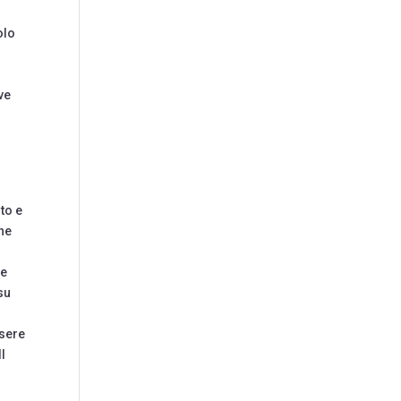
olo
ve
i
rto e
che
he
su
ssere
l