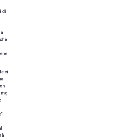
i di
 a
iche
iene
le ci
ua
ion
1 mg
o
”,
al
rrà