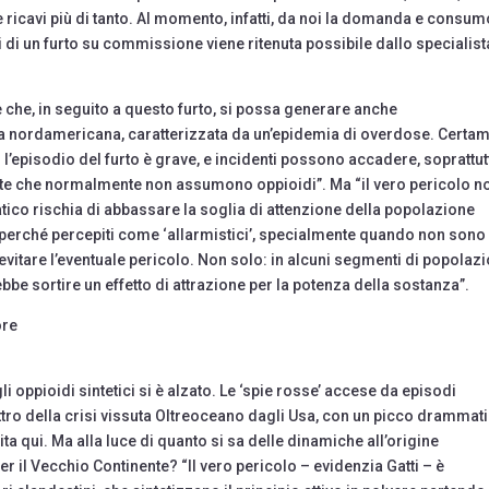
che ricavi più di tanto. Al momento, infatti, da noi la domanda e consum
i di un furto su commissione viene ritenuta possibile dallo specialist
ile che, in seguito a questo furto, si possa generare anche
a nordamericana, caratterizzata da un’epidemia di overdose. Certa
 l’episodio del furto è grave, e incidenti possono accadere, soprattut
erte che normalmente non assumono oppioidi”. Ma “il vero pericolo n
tico rischia di abbassare la soglia di attenzione della popolazione
 perché percepiti come ‘allarmistici’, specialmente quando non sono
itare l’eventuale pericolo. Non solo: in alcuni segmenti di popolaz
be sortire un effetto di attrazione per la potenza della sostanza”.
ore
gli oppioidi sintetici si è alzato. Le ‘spie rosse’ accese da episodi
ttro della crisi vissuta Oltreoceano dagli Usa, con un picco drammat
ita qui. Ma alla luce di quanto si sa delle dinamiche all’origine
r il Vecchio Continente? “Il vero pericolo – evidenzia Gatti – è