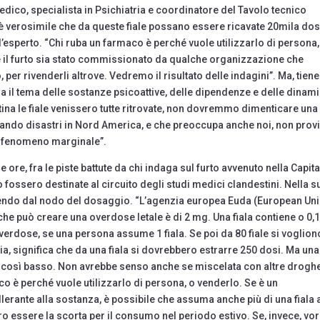
dico, specialista in Psichiatria e coordinatore del Tavolo tecnico
verosimile che da queste fiale possano essere ricavate 20mila dos
l’esperto. “Chi ruba un farmaco è perché vuole utilizzarlo di persona,
 il furto sia stato commissionato da qualche organizzazione che
 per rivenderli altrove. Vedremo il risultato delle indagini”. Ma, tiene
ia il tema delle sostanze psicoattive, delle dipendenze e delle dinam
na le fiale venissero tutte ritrovate, non dovremmo dimenticare una
ocando disastri in Nord America, e che preoccupa anche noi, non prov
un fenomeno marginale”.
ore, fra le piste battute da chi indaga sul furto avvenuto nella Capita
o fossero destinate al circuito degli studi medici clandestini. Nella s
 partendo dal nodo del dosaggio. “L’agenzia europea Euda (European Un
che può creare una overdose letale è di 2 mg. Una fiala contiene o 0,
verdose, se una persona assume 1 fiala. Se poi da 80 fiale si voglion
a, significa che da una fiala si dovrebbero estrarre 250 dosi. Ma una
o così basso. Non avrebbe senso anche se miscelata con altre droghe
co è perché vuole utilizzarlo di persona, o venderlo. Se è un
llerante alla sostanza, è possibile che assuma anche più di una fiala 
ero essere la scorta per il consumo nel periodo estivo. Se, invece, vo