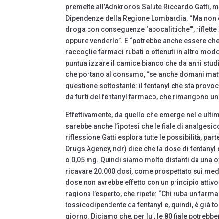
premette all’Adnkronos Salute Riccardo Gatti, me
Dipendenze della Regione Lombardia. “Ma non è 
droga con conseguenze ‘apocalittiche'”, riflette 
oppure venderlo”. E “potrebbe anche essere che
raccoglie farmaci rubati o ottenuti in altro modo,
puntualizzare il camice bianco che da anni stud
che portano al consumo, “se anche domani matti
questione sottostante: il fentanyl che sta prov
da furti del fentanyl farmaco, che rimangono 
Effettivamente, da quello che emerge nelle ultime 
sarebbe anche l’ipotesi che le fiale di analgesic
riflessione Gatti esplora tutte le possibilità,
Drugs Agency, ndr) dice che la dose di fentanyl 
o 0,05 mg. Quindi siamo molto distanti da una o
ricavare 20.000 dosi, come prospettato sui medi
dose non avrebbe effetto con un principio attiv
ragiona l’esperto, che ripete: “Chi ruba un farma
tossicodipendente da fentanyl e, quindi, è già to
giorno. Diciamo che, per lui, le 80 fiale potrebb