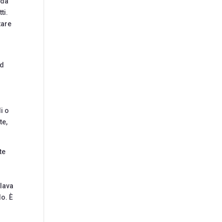
 da
ti.
tare
rd
i o
te,
te
rlava
do. È