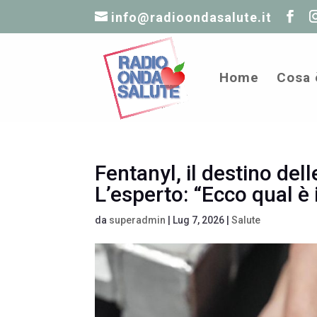
info@radioondasalute.it
Home
Cosa 
Fentanyl, il destino dell
L’esperto: “Ecco qual è 
da
superadmin
|
Lug 7, 2026
|
Salute