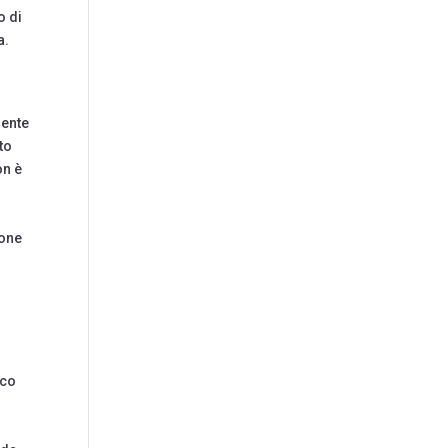
o di
a.
mente
to
on è
ione
ico