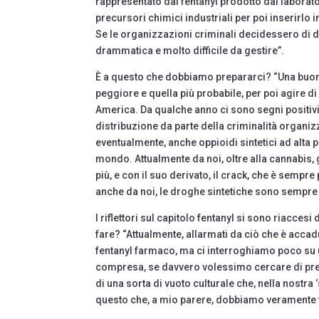
rappresentato dal fentanyl prodotto dai laborator
precursori chimici industriali per poi inserirlo 
Se le organizzazioni criminali decidessero di di
drammatica e molto difficile da gestire”.
È a questo che dobbiamo prepararci? “Una buona 
peggiore e quella più probabile, per poi agire d
America. Da qualche anno ci sono segni positivi,
distribuzione da parte della criminalità organizz
eventualmente, anche oppioidi sintetici ad alta po
mondo. Attualmente da noi, oltre alla cannabis, g
più, e con il suo derivato, il crack, che è semp
anche da noi, le droghe sintetiche sono sempre 
I riflettori sul capitolo fentanyl si sono riaccesi
fare? “Attualmente, allarmati da ciò che è accadu
fentanyl farmaco, ma ci interroghiamo poco su
compresa, se davvero volessimo cercare di preven
di una sorta di vuoto culturale che, nella nostr
questo che, a mio parere, dobbiamo veramente