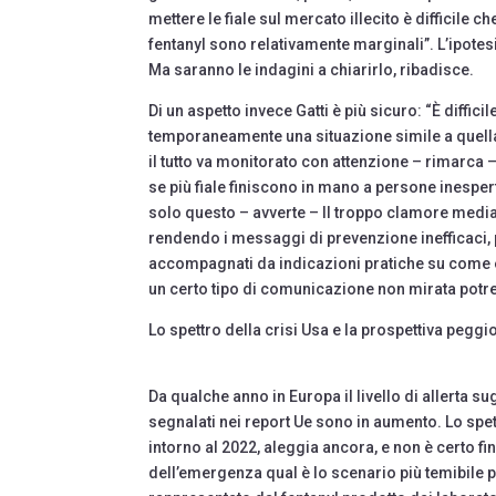
mettere le fiale sul mercato illecito è difficile 
fentanyl sono relativamente marginali”. L’ipotes
Ma saranno le indagini a chiarirlo, ribadisce.
Di un aspetto invece Gatti è più sicuro: “È diffic
temporaneamente una situazione simile a quell
il tutto va monitorato con attenzione – rimarca –
se più fiale finiscono in mano a persone inesp
solo questo – avverte – Il troppo clamore media
rendendo i messaggi di prevenzione inefficaci,
accompagnati da indicazioni pratiche su come ev
un certo tipo di comunicazione non mirata potreb
Lo spettro della crisi Usa e la prospettiva peggi
Da qualche anno in Europa il livello di allerta su
segnalati nei report Ue sono in aumento. Lo spe
intorno al 2022, aleggia ancora, e non è certo fin
dell’emergenza qual è lo scenario più temibile pe