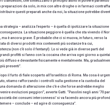
i clandestini, che sintetizzano il principio attivo in polvere partendo
in preparazioni da solo, in mix con altre droghe o in farmaci contraffat
stribuire questi preparati anche da noi, la situazione potrebbe diven
strategia – analizza l’esperto – è quella di ipotizzare la situazione
i conseguenza. La situazione peggiore è quella che sta vivendo il No
 ma è ancora grave. È probabile che ci si muova, in futuro, verso la
ata di diversi prodotti mix contenenti più sostanze tra cui,
tenza (non c’è solo il fentanyl). Lo si vede già in diverse parti del
randi profitti si fanno con la cocaina che arriva ogni giorno a quintal
re più diffuso e devastante fisicamente e mentalmente. Ma, gradualmen
più presenti”.
 dopo il furto di fiale scoperto all’Israelitico di Roma. Ma cosa è urgen
to, stiamo rafforzando i controlli sulla gestione e la custodia del
 una domanda di alterazione che c’è e che forse andrebbe meglio
ire evoluzioni peggiori”, avverte Gatti. “Pasolini negli anni ’70 pa
a ‘società dei consumi interconnessi’ si va facendo ancora più profon
 temere – conclude – ed agire di conseguenza”.