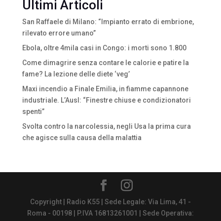
Ultimi Articoli
San Raffaele di Milano: “Impianto errato di embrione,
rilevato errore umano”
Ebola, oltre 4mila casi in Congo: i morti sono 1.800
Come dimagrire senza contare le calorie e patire la
fame? La lezione delle diete ‘veg’
Maxi incendio a Finale Emilia, in fiamme capannone
industriale. L’Ausl: “Finestre chiuse e condizionatori
spenti”
Svolta contro la narcolessia, negli Usa la prima cura
che agisce sulla causa della malattia
Copyright | Radio K55 | Sede Legale: Via Lima, 41 -
Roma - 00198 | P.IVA 16813261001 | Sede Operativa: