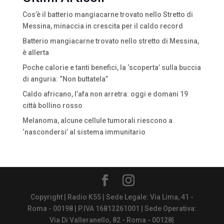
Cos’è il batterio mangiacarne trovato nello Stretto di
Messina, minaccia in crescita per il caldo record
Batterio mangiacarne trovato nello stretto di Messina,
è allerta
Poche calorie e tanti benefici, la ‘scoperta’ sulla buccia
di anguria: “Non buttatela”
Caldo africano, l’afa non arretra: oggi e domani 19
città bollino rosso
Melanoma, alcune cellule tumorali riescono a
‘nascondersi’ al sistema immunitario
Copyright | Radio K55 | Sede Legale: Via Lima, 41 -
Roma - 00198 | P.IVA 16813261001 | Sede Operativa:
Via Di Valleranello, 82 - Roma - 00128|