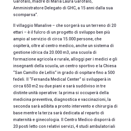
Garofalo, madre di Maria Laura Garofalo,
Amministratore Delegato di GHC, a 15 anni dalla sua
scomparsa”.
Il villaggio Manalive – che sorgerà su un terreno di 20
ettari – è il fulcro di un progetto di sviluppo ben più
ampio al servizio di circa 15.000 persone, che
ospiterà, oltre al centro medico, anche un sistema di
gestione idrica da 20.000 m3, una scuola di
formazione agricola e rurale, alloggi per i medici e gli
insegnanti della scuola, un centro sportivo e la Chiesa
“San Camillo de Lellis” in grado di ospitare fino a 500
fedeli. Il “Fernanda Medical Center” si svilupperà in
circa 650 m2 su due piani e sarà suddiviso in tre
distinte unità operative: la prima si occuperà della
medicina preventiva, diagnostica e vaccinazioni, la
seconda sarà adibita a pronto intervento e chirurgia di
base mentre la terza sarà dedicata al reparto di
maternità e ginecologia. Il Centro Medico disporrà di
20 posti letto con relativi servizi, 4 studi ambulatoriali