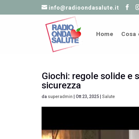
info@radioondasalute.it
Home
Cosa 
Giochi: regole solide e 
sicurezza
da
superadmin
|
Ott 23, 2025
|
Salute