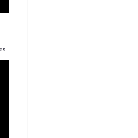
i
e e