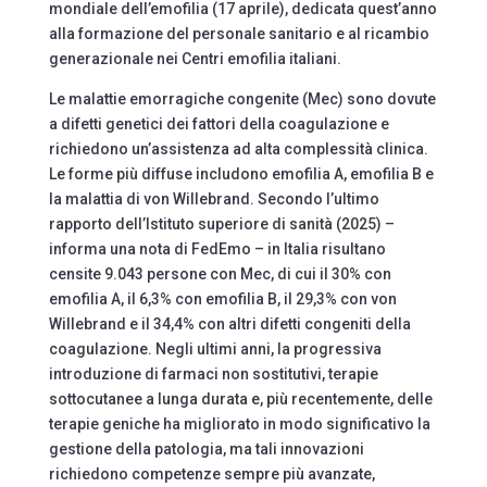
mondiale dell’emofilia (17 aprile), dedicata quest’anno
alla formazione del personale sanitario e al ricambio
generazionale nei Centri emofilia italiani.
Le malattie emorragiche congenite (Mec) sono dovute
a difetti genetici dei fattori della coagulazione e
richiedono un’assistenza ad alta complessità clinica.
Le forme più diffuse includono emofilia A, emofilia B e
la malattia di von Willebrand. Secondo l’ultimo
rapporto dell’Istituto superiore di sanità (2025) –
informa una nota di FedEmo – in Italia risultano
censite 9.043 persone con Mec, di cui il 30% con
emofilia A, il 6,3% con emofilia B, il 29,3% con von
Willebrand e il 34,4% con altri difetti congeniti della
coagulazione. Negli ultimi anni, la progressiva
introduzione di farmaci non sostitutivi, terapie
sottocutanee a lunga durata e, più recentemente, delle
terapie geniche ha migliorato in modo significativo la
gestione della patologia, ma tali innovazioni
richiedono competenze sempre più avanzate,