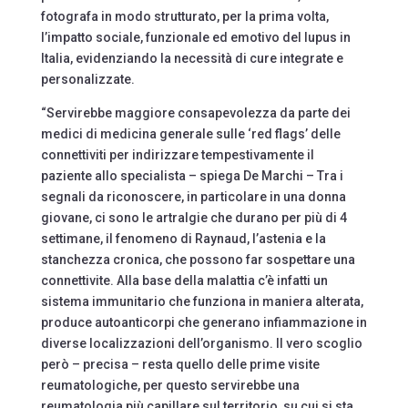
fotografa in modo strutturato, per la prima volta,
l’impatto sociale, funzionale ed emotivo del lupus in
Italia, evidenziando la necessità di cure integrate e
personalizzate.
“Servirebbe maggiore consapevolezza da parte dei
medici di medicina generale sulle ‘red flags’ delle
connettiviti per indirizzare tempestivamente il
paziente allo specialista – spiega De Marchi – Tra i
segnali da riconoscere, in particolare in una donna
giovane, ci sono le artralgie che durano per più di 4
settimane, il fenomeno di Raynaud, l’astenia e la
stanchezza cronica, che possono far sospettare una
connettivite. Alla base della malattia c’è infatti un
sistema immunitario che funziona in maniera alterata,
produce autoanticorpi che generano infiammazione in
diverse localizzazioni dell’organismo. Il vero scoglio
però – precisa – resta quello delle prime visite
reumatologiche, per questo servirebbe una
reumatologia più capillare sul territorio, su cui si sta