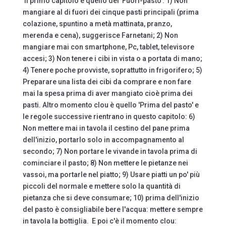
Il primo capitolo è quello del 'Fuori-pasto': 1) Non
mangiare al di fuori dei cinque pasti principali (prima
colazione, spuntino a metà mattinata, pranzo,
merenda e cena), suggerisce Farnetani; 2) Non
mangiare mai con smartphone, Pc, tablet, televisore
accesi; 3) Non tenere i cibi in vista o a portata di mano;
4) Tenere poche provviste, soprattutto in frigorifero; 5)
Preparare una lista dei cibi da comprare e non fare
mai la spesa prima di aver mangiato cioè prima dei
pasti. Altro momento clou è quello 'Prima del pasto' e
le regole successive rientrano in questo capitolo: 6)
Non mettere mai in tavola il cestino del pane prima
dell'inizio, portarlo solo in accompagnamento al
secondo; 7) Non portare le vivande in tavola prima di
cominciare il pasto; 8) Non mettere le pietanze nei
vassoi, ma portarle nel piatto; 9) Usare piatti un po' più
piccoli del normale e mettere solo la quantità di
pietanza che si deve consumare; 10) prima dell'inizio
del pasto è consigliabile bere l'acqua: mettere sempre
in tavola la bottiglia. E poi c'è il momento clou: