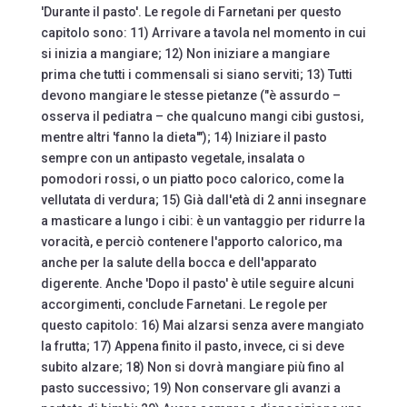
'Durante il pasto'. Le regole di Farnetani per questo
capitolo sono: 11) Arrivare a tavola nel momento in cui
si inizia a mangiare; 12) Non iniziare a mangiare
prima che tutti i commensali si siano serviti; 13) Tutti
devono mangiare le stesse pietanze ("è assurdo –
osserva il pediatra – che qualcuno mangi cibi gustosi,
mentre altri 'fanno la dieta'"); 14) Iniziare il pasto
sempre con un antipasto vegetale, insalata o
pomodori rossi, o un piatto poco calorico, come la
vellutata di verdura; 15) Già dall'età di 2 anni insegnare
a masticare a lungo i cibi: è un vantaggio per ridurre la
voracità, e perciò contenere l'apporto calorico, ma
anche per la salute della bocca e dell'apparato
digerente. Anche 'Dopo il pasto' è utile seguire alcuni
accorgimenti, conclude Farnetani. Le regole per
questo capitolo: 16) Mai alzarsi senza avere mangiato
la frutta; 17) Appena finito il pasto, invece, ci si deve
subito alzare; 18) Non si dovrà mangiare più fino al
pasto successivo; 19) Non conservare gli avanzi a