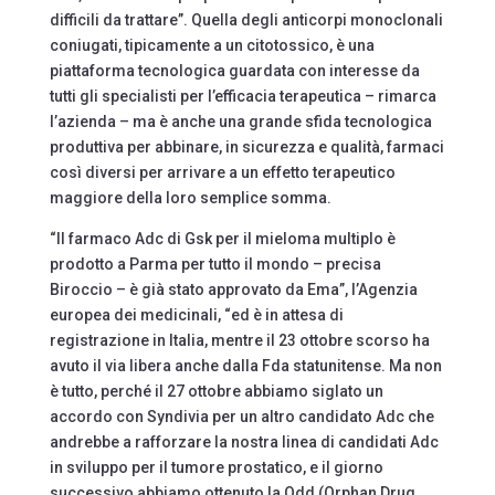
difficili da trattare”. Quella degli anticorpi monoclonali
coniugati, tipicamente a un citotossico, è una
piattaforma tecnologica guardata con interesse da
tutti gli specialisti per l’efficacia terapeutica – rimarca
l’azienda – ma è anche una grande sfida tecnologica
produttiva per abbinare, in sicurezza e qualità, farmaci
così diversi per arrivare a un effetto terapeutico
maggiore della loro semplice somma.
“Il farmaco Adc di Gsk per il mieloma multiplo è
prodotto a Parma per tutto il mondo – precisa
Biroccio – è già stato approvato da Ema”, l’Agenzia
europea dei medicinali, “ed è in attesa di
registrazione in Italia, mentre il 23 ottobre scorso ha
avuto il via libera anche dalla Fda statunitense. Ma non
è tutto, perché il 27 ottobre abbiamo siglato un
accordo con Syndivia per un altro candidato Adc che
andrebbe a rafforzare la nostra linea di candidati Adc
in sviluppo per il tumore prostatico, e il giorno
successivo abbiamo ottenuto la Odd (Orphan Drug