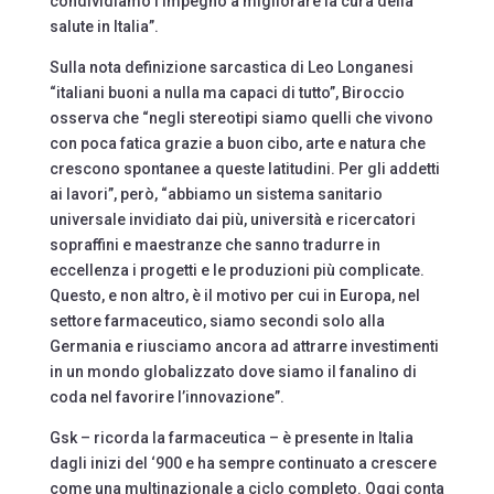
condividiamo l’impegno a migliorare la cura della
salute in Italia”.
Sulla nota definizione sarcastica di Leo Longanesi
“italiani buoni a nulla ma capaci di tutto”, Biroccio
osserva che “negli stereotipi siamo quelli che vivono
con poca fatica grazie a buon cibo, arte e natura che
crescono spontanee a queste latitudini. Per gli addetti
ai lavori”, però, “abbiamo un sistema sanitario
universale invidiato dai più, università e ricercatori
sopraffini e maestranze che sanno tradurre in
eccellenza i progetti e le produzioni più complicate.
Questo, e non altro, è il motivo per cui in Europa, nel
settore farmaceutico, siamo secondi solo alla
Germania e riusciamo ancora ad attrarre investimenti
in un mondo globalizzato dove siamo il fanalino di
coda nel favorire l’innovazione”.
Gsk – ricorda la farmaceutica – è presente in Italia
dagli inizi del ‘900 e ha sempre continuato a crescere
come una multinazionale a ciclo completo. Oggi conta