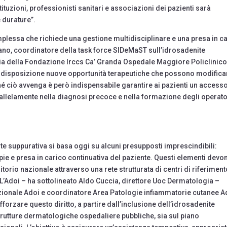
ituzioni, professionisti sanitari e associazioni dei pazienti sarà
e durature”.
plessa che richiede una gestione multidisciplinare e una presa in c
ano, coordinatore della task force SIDeMaST sull’idrosadenite
gia della Fondazione Irccs Ca’ Granda Ospedale Maggiore Policlinico
o a disposizione nuove opportunità terapeutiche che possono modifica
ché ciò avvenga è però indispensabile garantire ai pazienti un access
allelamente nella diagnosi precoce e nella formazione degli operato
ite suppurativa si basa oggi su alcuni presupposti imprescindibili:
ie e presa in carico continuativa del paziente. Questi elementi devo
itorio nazionale attraverso una rete strutturata di centri di riferimento
’Adoi – ha sottolineato Aldo Cuccia, direttore Uoc Dermatologia –
zionale Adoi e coordinatore Area Patologie infiammatorie cutanee A
afforzare questo diritto, a partire dall’inclusione dell’idrosadenite
trutture dermatologiche ospedaliere pubbliche, sia sul piano