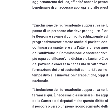
aggiornamento dei Lea, affinché anche le pers
beneficiare di un accesso appropriato alle prest
“L’inclusione dell’idrosadenite suppurativa nei 
passo di un percorso che deve proseguire. È ora
le Regioni e avviare il confronto istituzionale
progressivamente esteso anche ai pazienti co
continuare a mantenere alta l’attenzione su ques
dall’audizione in Commissione, e sostenendo tut
più equa ed efficace”, ha dichiarato Luciano Cioc
dei pazienti è emersa la necessità di rafforza
formazione dei professionisti sanitari, favorire
tempestivo alle innovazioni terapeutiche, oggi
nazionale.
“L’inclusione dell’idrosadenite suppurativa nei
fermarsi qui. È necessario assicurare – ha agg
della Camera dei deputati – che questo diritto s
il percorso verso un pieno riconoscimento della 