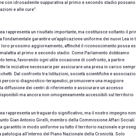
one con idrosadenite suppurativa al primo e secondo stadio possano
azioni e alle cure”.
Lea rappresenta un risultato importante, ma costituisce soltanto il pr
 fondamentale garantire un’applicazione uniforme dei nuovi Lea in t
 sul loro prossimo aggiornamento, affinché il riconoscimento possa e
n malattia al primo e secondo stadio. Come Parlamento dobbiamo
to tema, favorendo ogni utile occasione di confronto, a partire
te le iniziative necessarie per assicurare una presa in carico semp
chetti. Dal confronto tra Istituzioni, società scientifiche e associazio
re i percorsi diagnostico-terapeutici, promuovere una maggiore
 la diffusione dei centri di riferimento e assicurare un accesso
 disponibili ma ancora non omogeneamente accessibili sul territorio
 Lea rappresenta un traguardo significativo, ma il nostro impegno no
iunto Gian Antonio Girelli, membro della Commissione Affari Sociali
ia garantito in modo uniforme su tutto il territorio nazionale e prose
patologia all’interno del Piano Nazionale della Cronicità. Solo