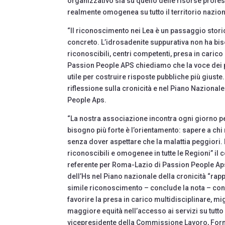
organizzativo sia su quello delle risorse profes
realmente omogenea su tutto il territorio nazio
“Il riconoscimento nei Lea è un passaggio stori
concreto. L’idrosadenite suppurativa non ha bis
riconoscibili, centri competenti, presa in caric
Passion People APS chiediamo che la voce dei
utile per costruire risposte pubbliche più giuste
riflessione sulla cronicità e nel Piano Nazionale 
People Aps.
“La nostra associazione incontra ogni giorno per
bisogno più forte è l’orientamento: sapere a c
senza dover aspettare che la malattia peggiori. 
riconoscibili e omogenee in tutte le Regioni” il
referente per Roma-Lazio di Passion People Aps.
dell’Hs nel Piano nazionale della cronicità “rap
simile riconoscimento – conclude la nota – con
favorire la presa in carico multidisciplinare, mig
maggiore equità nell’accesso ai servizi su tutto 
vicepresidente della Commissione Lavoro, Formazi