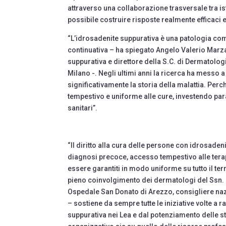
attraverso una collaborazione trasversale tra ist
possibile costruire risposte realmente efficaci 
“L’idrosadenite suppurativa è una patologia com
continuativa – ha spiegato Angelo Valerio Marz
suppurativa e direttore della S.C. di Dermatolo
Milano -. Negli ultimi anni la ricerca ha mess
significativamente la storia della malattia. Per
tempestivo e uniforme alle cure, investendo par
sanitari”.
“Il diritto alla cura delle persone con idrosaden
diagnosi precoce, accesso tempestivo alle terap
essere garantiti in modo uniforme su tutto il terr
pieno coinvolgimento dei dermatologi del Ssn. L
Ospedale San Donato di Arezzo, consigliere na
– sostiene da sempre tutte le iniziative volte a r
suppurativa nei Lea e dal potenziamento delle s