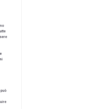
imo
utte
ssere
re
ni
n può
guire