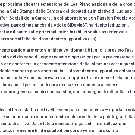
 prossime sfide tra estensione dei Lea, Piano nazionale della cronic
 nella Sala Stampa della Camera dei deputati su iniziativa di Luciano
ffari Sociali della Camera, in collaborazione con Passion People Ap
ativa, patrocinata anche da Adoi e SIDeMaST, ha riunito istituzioni,
 fare il punto sulle principali priorità istituzionali e assistenziali
e persone affette da idrosadenite suppurativa (Hs).
ento particolarmente significativo: domani, 8 luglio, è previsto l’avv
nato del disegno di legge recante disposizioni per la prevenzione e 
o che conferma la crescente attenzione delle istituzioni verso quest
idante e ancora poco conosciuta. L’idrosadenite suppurativa colpisc
orma una nota – con una prevalenza maggiore tra le donne di età com
 ultimi anni, il percorso di cura dei pazienti continua a essere
disomogeneo ai centri specialistici, con conseguenti difficoltà nell
va al terzo stadio nei Livelli essenziali di assistenza – riporta la not
i e un importante riconoscimento istituzionale della patologia. Tuttav
punto di arrivo. Da un lato è necessario garantirne un’attuazione
tro occorre avviare fin da subito il percorso verso il prossimo