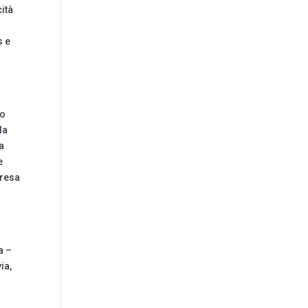
ità
s e
io
la
a
e
presa
a
a –
ia,