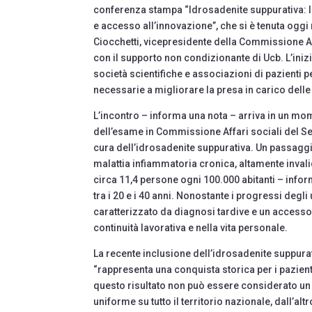
conferenza stampa “Idrosadenite suppurativa: le
e accesso all’innovazione”, che si è tenuta oggi
Ciocchetti, vicepresidente della Commissione A
con il supporto non condizionante di Ucb. L’inizi
società scientifiche e associazioni di pazienti per
necessarie a migliorare la presa in carico dell
L’incontro – informa una nota – arriva in un mom
dell’esame in Commissione Affari sociali del Se
cura dell’idrosadenite suppurativa. Un passaggi
malattia infiammatoria cronica, altamente inval
circa 11,4 persone ogni 100.000 abitanti – inf
tra i 20 e i 40 anni. Nonostante i progressi degli
caratterizzato da diagnosi tardive e un accesso 
continuità lavorativa e nella vita personale.
La recente inclusione dell’idrosadenite suppurati
“rappresenta una conquista storica per i pazient
questo risultato non può essere considerato un 
uniforme su tutto il territorio nazionale, dall’al