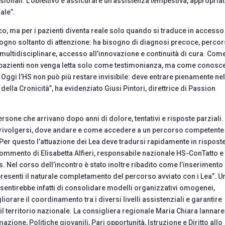
sionali. L’obiettivo è assicurare un’assistenza tempestiva, appropriat
nale”.
co, ma per i pazienti diventa reale solo quando si traduce in accesso
ogno soltanto di attenzione: ha bisogno di diagnosi precoce, percor
o multidisciplinare, accesso all’innovazione e continuità di cura. Com
 pazienti non venga letta solo come testimonianza, ma come conosc
. Oggi l’HS non può più restare invisibile: deve entrare pienamente nel
della Cronicità”, ha evidenziato Giusi Pintori, direttrice di Passion
sone che arrivano dopo anni di dolore, tentativi e risposte parziali. 
hi rivolgersi, dove andare e come accedere a un percorso competente
Per questo l’attuazione dei Lea deve tradursi rapidamente in rispost
 commento di Elisabetta Alfieri, responsabile nazionale HS-ConTatto e
 Nel corso dell’incontro è stato inoltre ribadito come l’inserimento
presenti il naturale completamento del percorso avviato con i Lea”. U
sentirebbe infatti di consolidare modelli organizzativi omogenei,
liorare il coordinamento tra i diversi livelli assistenziali e garantire
il territorio nazionale. La consigliera regionale Maria Chiara Iannarel
one, Politiche giovanili, Pari opportunità, Istruzione e Diritto allo