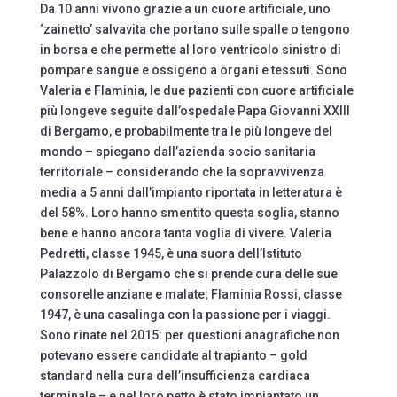
Da 10 anni vivono grazie a un cuore artificiale, uno
‘zainetto’ salvavita che portano sulle spalle o tengono
in borsa e che permette al loro ventricolo sinistro di
pompare sangue e ossigeno a organi e tessuti. Sono
Valeria e Flaminia, le due pazienti con cuore artificiale
più longeve seguite dall’ospedale Papa Giovanni XXIII
di Bergamo, e probabilmente tra le più longeve del
mondo – spiegano dall’azienda socio sanitaria
territoriale – considerando che la sopravvivenza
media a 5 anni dall’impianto riportata in letteratura è
del 58%. Loro hanno smentito questa soglia, stanno
bene e hanno ancora tanta voglia di vivere. Valeria
Pedretti, classe 1945, è una suora dell’Istituto
Palazzolo di Bergamo che si prende cura delle sue
consorelle anziane e malate; Flaminia Rossi, classe
1947, è una casalinga con la passione per i viaggi.
Sono rinate nel 2015: per questioni anagrafiche non
potevano essere candidate al trapianto – gold
standard nella cura dell’insufficienza cardiaca
terminale – e nel loro petto è stato impiantato un