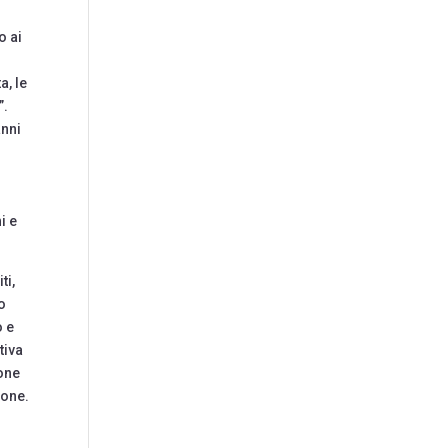
o ai
a, le
”.
anni
i e
ti,
o
o e
tiva
ione
sone.