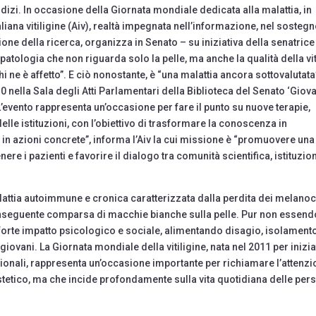
izi. In occasione della Giornata mondiale dedicata alla malattia, in
iana vitiligine (Aiv), realtà impegnata nell’informazione, nel sostegn
one della ricerca, organizza in Senato – su iniziativa della senatrice
tologia che non riguarda solo la pelle, ma anche la qualità della vit
i ne è affetto”. E ciò nonostante, è “una malattia ancora sottovalutata
0 nella Sala degli Atti Parlamentari della Biblioteca del Senato ‘Giov
L’evento rappresenta un’occasione per fare il punto su nuove terapie,
lle istituzioni, con l’obiettivo di trasformare la conoscenza in
in azioni concrete”, informa l’Aiv la cui missione è “promuovere una
re i pazienti e favorire il dialogo tra comunità scientifica, istituzion
alattia autoimmune e cronica caratterizzata dalla perdita dei melanoci
onseguente comparsa di macchie bianche sulla pelle. Pur non essend
 forte impatto psicologico e sociale, alimentando disagio, isolament
ù giovani. La Giornata mondiale della vitiligine, nata nel 2011 per inizia
zionali, rappresenta un’occasione importante per richiamare l’attenz
tetico, ma che incide profondamente sulla vita quotidiana delle per