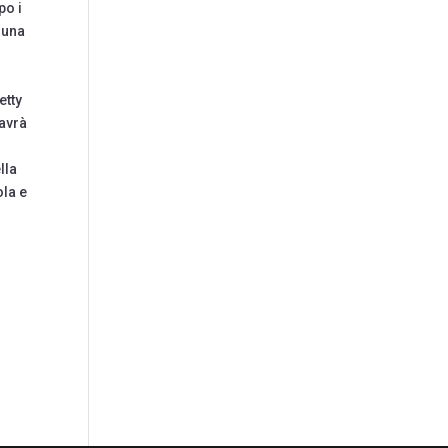
po i
n una
etty
 avrà
lla
ola e