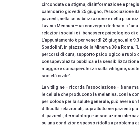
circondata da stigma, disinformazione e pregiud
calendario giovedì 25 giugno, l’Associazione ital
pazienti, nella sensibilizzazione e nella promozi
Lavinia Mennuni – un convegno dedicato a “una pa
relazioni sociali e il benessere psicologico di ch
L’appuntamento è per venerdì 26 giugno, alle 9.3
Spadolini’, in piazza della Minerva 38 a Roma. “
percorsi di cura, supporto psicologico e ruolo de
consapevolezza pubblica e la sensibilizzazione 
maggiore consapevolezza sulla vitiligine, sostene
società civile”.
La vitiligine – ricorda l’associazione – è una m
le cellule che producono la melanina, con la c
pericolosa per la salute generale, può avere un
difficoltà relazionali, soprattutto nei pazienti pi
di pazienti, dermatologi e associazioni interna
su una condizione spesso ridotta a problema es