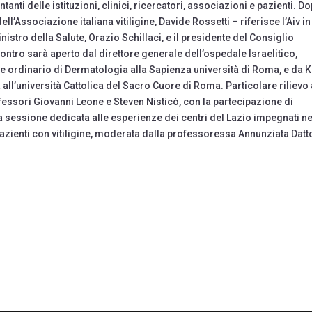
nti delle istituzioni, clinici, ricercatori, associazioni e pazienti. Do
ll’Associazione italiana vitiligine, Davide Rossetti – riferisce l’Aiv i
ministro della Salute, Orazio Schillaci, e il presidente del Consiglio
ntro sarà aperto dal direttore generale dell’ospedale Israelitico,
re ordinario di Dermatologia alla Sapienza università di Roma, e da K
ll’università Cattolica del Sacro Cuore di Roma. Particolare rilievo
essori Giovanni Leone e Steven Nisticò, con la partecipazione di
na sessione dedicata alle esperienze dei centri del Lazio impegnati ne
 pazienti con vitiligine, moderata dalla professoressa Annunziata Datt