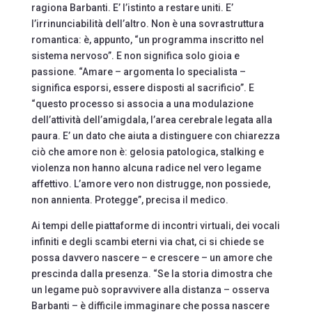
ragiona Barbanti. E’ l’istinto a restare uniti. E’
l’irrinunciabilità dell’altro. Non è una sovrastruttura
romantica: è, appunto, “un programma inscritto nel
sistema nervoso”. E non significa solo gioia e
passione. “Amare – argomenta lo specialista –
significa esporsi, essere disposti al sacrificio”. E
“questo processo si associa a una modulazione
dell’attività dell’amigdala, l’area cerebrale legata alla
paura. E’ un dato che aiuta a distinguere con chiarezza
ciò che amore non è: gelosia patologica, stalking e
violenza non hanno alcuna radice nel vero legame
affettivo. L’amore vero non distrugge, non possiede,
non annienta. Protegge”, precisa il medico.
Ai tempi delle piattaforme di incontri virtuali, dei vocali
infiniti e degli scambi eterni via chat, ci si chiede se
possa davvero nascere – e crescere – un amore che
prescinda dalla presenza. “Se la storia dimostra che
un legame può sopravvivere alla distanza – osserva
Barbanti – è difficile immaginare che possa nascere