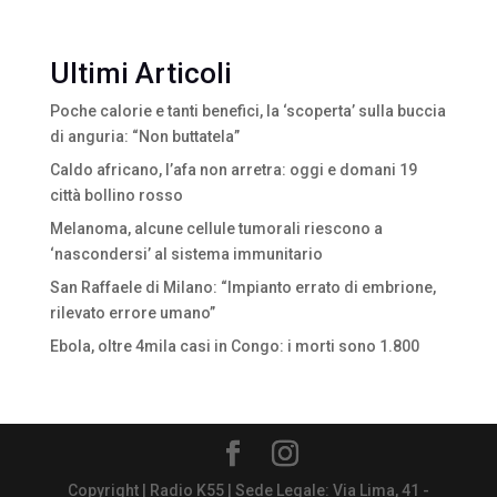
Ultimi Articoli
Poche calorie e tanti benefici, la ‘scoperta’ sulla buccia
di anguria: “Non buttatela”
Caldo africano, l’afa non arretra: oggi e domani 19
città bollino rosso
Melanoma, alcune cellule tumorali riescono a
‘nascondersi’ al sistema immunitario
San Raffaele di Milano: “Impianto errato di embrione,
rilevato errore umano”
Ebola, oltre 4mila casi in Congo: i morti sono 1.800
Copyright | Radio K55 | Sede Legale: Via Lima, 41 -