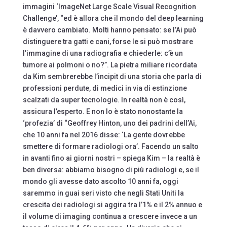
immagini ‘ImageNet Large Scale Visual Recognition
Challenge’, “ed è allora che il mondo del deep learning
è davvero cambiato. Molti hanno pensato: se l’Ai può
distinguere tra gatti e cani, forse le si può mostrare
l’immagine di una radiografia e chiederle: c’è un
tumore ai polmoni o no?”. La pietra miliare ricordata
da Kim sembrerebbe l’incipit di una storia che parla di
professioni perdute, di medici in via di estinzione
scalzati da super tecnologie. In realtà non è così,
assicura l’esperto. E non lo è stato nonostante la
‘profezia’ di “Geoffrey Hinton, uno dei padrini dell’Ai,
che 10 anni fa nel 2016 disse: ‘La gente dovrebbe
smettere di formare radiologi ora’. Facendo un salto
in avanti fino ai giorni nostri – spiega Kim – la realtà è
ben diversa: abbiamo bisogno di più radiologi e, se il
mondo gli avesse dato ascolto 10 anni fa, oggi
saremmo in guai seri visto che negli Stati Uniti la
crescita dei radiologi si aggira tra l’1% e il 2% annuo e
il volume di imaging continua a crescere invece a un