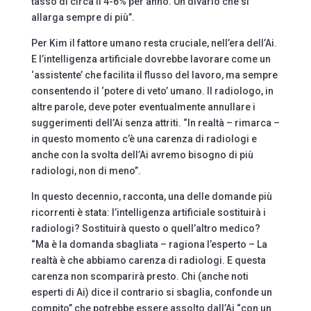
tasso di circa il 4-6% per anno. Un divario che si
allarga sempre di più”.
Per Kim il fattore umano resta cruciale, nell’era dell’Ai.
E l’intelligenza artificiale dovrebbe lavorare come un
‘assistente’ che facilita il flusso del lavoro, ma sempre
consentendo il ‘potere di veto’ umano. Il radiologo, in
altre parole, deve poter eventualmente annullare i
suggerimenti dell’Ai senza attriti. “In realtà – rimarca –
in questo momento c’è una carenza di radiologi e
anche con la svolta dell’Ai avremo bisogno di più
radiologi, non di meno”.
In questo decennio, racconta, una delle domande più
ricorrenti è stata: l’intelligenza artificiale sostituirà i
radiologi? Sostituirà questo o quell’altro medico?
“Ma è la domanda sbagliata – ragiona l’esperto – La
realtà è che abbiamo carenza di radiologi. E questa
carenza non scomparirà presto. Chi (anche noti
esperti di Ai) dice il contrario si sbaglia, confonde un
compito” che potrebbe essere assolto dall’Ai “con un