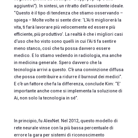
aggiuntivi”). In sintesi, un ritratto dell’assistente ideale.
“Questo è il tipo di tendenza che stiamo osservando –
spiega – Molte volte si sente dire: ‘L’Ai ti migliorerà la
vita, ti farà lavorare più velocemente ed essere più
efficiente, più produttivo’. La realtà è che i migliori casi
d’uso che ho visto sono quelli in cui l’Ai ti fa sentire
meno stanco, così che tu possa davvero essere
medico. E lo stiamo vedendo in radiologia, ma anche
in medicina generale. Spero davvero che la
tecnologia arrivi a questo. C’è una convinzione diffusa
che possa contribuire a ridurre il burnout dei medici”.
E c’è un fattore che fa la differenza, conclude Kim: “E’
importante anche come si implementa la soluzione di
Ai, non solo la tecnologia in sé”.
In principio, fu AlexNet. Nel 2012, questo modello di
rete neurale vinse con la più bassa percentuale di
errore la gara per sistemi di riconoscimento