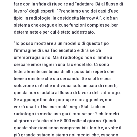
fare con la sfida di riuscire ad “adattare l’Ai al flusso di
lavoro” degli esperti. “Prendiamo uno dei casi d’uso
tipici in radiologia: la cosiddetta Narrow Ai”, cioè un
sistema che esegue alcune funzioni complesse, ben
determinate e per cui è stato addestrato.
“Io posso mostrare a un modello di questo tipo
l’immagine di una Tac encefalo e dirà se c’è
un’emorragia o no. Ma il radiologo non si limita a
cercare emorragie in una Tac encefalo. Ci sono
letteralmente centinaia di altri possibili reperti che
tiene a mente e che sta cercando. Se si offre una
soluzione di Ai che individua solo un paio di reperti,
questa non si adatta al flusso di lavoro del radiologo.
Se aggiunge finestre pop-up e clic aggiuntivi, non
vorrò usarla. Una curiosità: negli Stati Uniti un
radiologo in media usa già il mouse per 2 chilometri
al giorno e fa clic oltre 5.000 volte al giorno. Quindi
queste obiezioni sono comprensibili. Inoltre, a volte il
più grande ostacolo siamo noi medici che, essendo