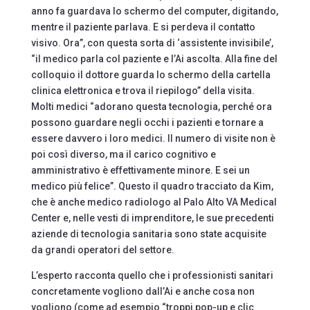
anno fa guardava lo schermo del computer, digitando,
mentre il paziente parlava. E si perdeva il contatto
visivo. Ora”, con questa sorta di ‘assistente invisibile’,
“il medico parla col paziente e l’Ai ascolta. Alla fine del
colloquio il dottore guarda lo schermo della cartella
clinica elettronica e trova il riepilogo” della visita.
Molti medici “adorano questa tecnologia, perché ora
possono guardare negli occhi i pazienti e tornare a
essere davvero i loro medici. Il numero di visite non è
poi così diverso, ma il carico cognitivo e
amministrativo è effettivamente minore. E sei un
medico più felice”. Questo il quadro tracciato da Kim,
che è anche medico radiologo al Palo Alto VA Medical
Center e, nelle vesti di imprenditore, le sue precedenti
aziende di tecnologia sanitaria sono state acquisite
da grandi operatori del settore.
L’esperto racconta quello che i professionisti sanitari
concretamente vogliono dall’Ai e anche cosa non
vogliono (come ad esempio “troppi pop-up e clic