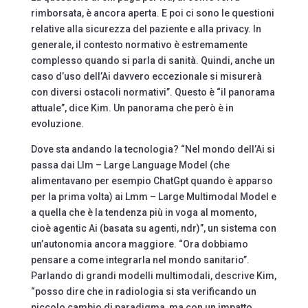
rimborsata, è ancora aperta. E poi ci sono le questioni
relative alla sicurezza del paziente e alla privacy. In
generale, il contesto normativo è estremamente
complesso quando si parla di sanità. Quindi, anche un
caso d’uso dell’Ai davvero eccezionale si misurerà
con diversi ostacoli normativi”. Questo è “il panorama
attuale”, dice Kim. Un panorama che però è in
evoluzione.
Dove sta andando la tecnologia? “Nel mondo dell’Ai si
passa dai Llm – Large Language Model (che
alimentavano per esempio ChatGpt quando è apparso
per la prima volta) ai Lmm – Large Multimodal Model e
a quella che è la tendenza più in voga al momento,
cioè agentic Ai (basata su agenti, ndr)”, un sistema con
un’autonomia ancora maggiore. “Ora dobbiamo
pensare a come integrarla nel mondo sanitario”.
Parlando di grandi modelli multimodali, descrive Kim,
“posso dire che in radiologia si sta verificando un
piccolo cambio di paradigma, ma con un impatto