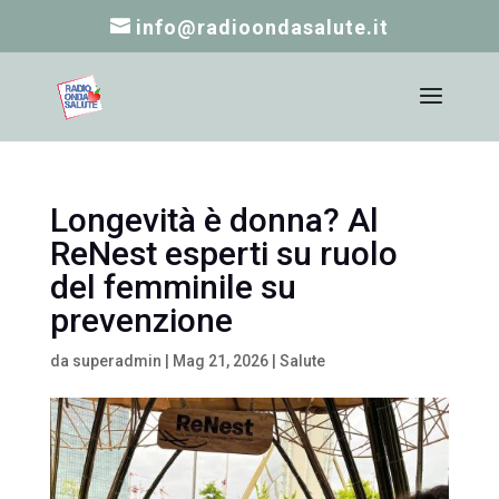
info@radioondasalute.it
Longevità è donna? Al
ReNest esperti su ruolo
del femminile su
prevenzione
da
superadmin
|
Mag 21, 2026
|
Salute