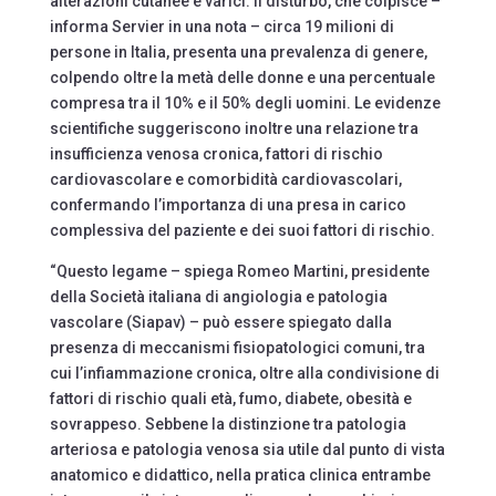
alterazioni cutanee e varici. Il disturbo, che colpisce –
informa Servier in una nota – circa 19 milioni di
persone in Italia, presenta una prevalenza di genere,
colpendo oltre la metà delle donne e una percentuale
compresa tra il 10% e il 50% degli uomini. Le evidenze
scientifiche suggeriscono inoltre una relazione tra
insufficienza venosa cronica, fattori di rischio
cardiovascolare e comorbidità cardiovascolari,
confermando l’importanza di una presa in carico
complessiva del paziente e dei suoi fattori di rischio.
“Questo legame – spiega Romeo Martini, presidente
della Società italiana di angiologia e patologia
vascolare (Siapav) – può essere spiegato dalla
presenza di meccanismi fisiopatologici comuni, tra
cui l’infiammazione cronica, oltre alla condivisione di
fattori di rischio quali età, fumo, diabete, obesità e
sovrappeso. Sebbene la distinzione tra patologia
arteriosa e patologia venosa sia utile dal punto di vista
anatomico e didattico, nella pratica clinica entrambe