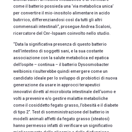
come il batterio possieda una ‘via metabolica unica’
per convertire il mio-inositolo alimentare in acido
butirrico, differenziandosi così da tutti gli altri
commensali intestinali”, prosegue Andrea Scaloni,
ricercatore del Cnr-Ispaam coinvolto nello studio.
“Data la significativa presenza di questo batterio
nell’intestino di soggetti sani, e la sua costante
associazione con la salute metabolica ed epatica
dell’ospite – continua – il batterio Dysosmobacter
welbionis risulterebbe quindi emergere come un
candidato ideale per lo sviluppo di probiotici di nuova
generazione da usare in approcci terapeutici
innovativi diretti al microbiota intestinale dell’uomo e
volti a prevenire e/o gestire malattie metaboliche
come il cosiddetto fegato grasso, l’obesità e il diabete
di tipo 2”. Test di somministrazione del batterio in
modelli animali affetti da fegato grasso (steatosi)
hanno permesso infatti di verificare un significativo