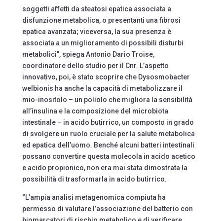
soggetti affetti da steatosi epatica associata a
disfunzione metabolica, o presentanti una fibrosi
epatica avanzata; viceversa, la sua presenza è
associata a un miglioramento di possibili disturbi
metabolici”, spiega Antonio Dario Troise,
coordinatore dello studio per il Cnr. L’aspetto
innovativo, poi, è stato scoprire che Dysosmobacter
welbionis ha anche la capacità di metabolizzare il
mio-inositolo – un poliolo che migliora la sensibilità
all’insulina e la composizione del microbiota
intestinale – in acido butirrico, un composto in grado
di svolgere un ruolo cruciale per la salute metabolica
ed epatica dell’uomo. Benché alcuni batteri intestinali
possano convertire questa molecola in acido acetico
e acido propionico, non era mai stata dimostrata la
possibilità di trasformarla in acido butirrico.
“L’ampia analisi metagenomica compiuta ha
permesso di valutare l’associazione del batterio con
biomarcatori di rischio metabolico e di verificare