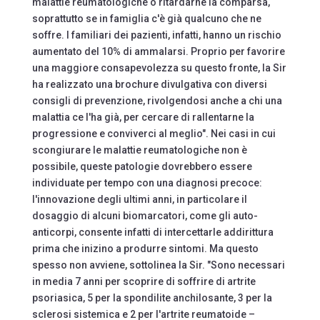
malattie reumatologiche o ritardarne la comparsa,
soprattutto se in famiglia c'è già qualcuno che ne
soffre. I familiari dei pazienti, infatti, hanno un rischio
aumentato del 10% di ammalarsi. Proprio per favorire
una maggiore consapevolezza su questo fronte, la Sir
ha realizzato una brochure divulgativa con diversi
consigli di prevenzione, rivolgendosi anche a chi una
malattia ce l'ha già, per cercare di rallentarne la
progressione e conviverci al meglio". Nei casi in cui
scongiurare le malattie reumatologiche non è
possibile, queste patologie dovrebbero essere
individuate per tempo con una diagnosi precoce:
l'innovazione degli ultimi anni, in particolare il
dosaggio di alcuni biomarcatori, come gli auto-
anticorpi, consente infatti di intercettarle addirittura
prima che inizino a produrre sintomi. Ma questo
spesso non avviene, sottolinea la Sir. "Sono necessari
in media 7 anni per scoprire di soffrire di artrite
psoriasica, 5 per la spondilite anchilosante, 3 per la
sclerosi sistemica e 2 per l'artrite reumatoide –