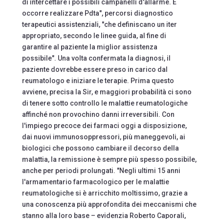
di intercettare i possibili campanelli d'allarme. E
occorre realizzare Pdta", percorsi diagnostico
terapeutici assistenziali, "che definiscano un iter
appropriato, secondo le linee guida, al fine di
garantire al paziente la miglior assistenza
possibile". Una volta confermata la diagnosi, il
paziente dovrebbe essere preso in carico dal
reumatologo e iniziare le terapie. Prima questo
avviene, precisa la Sir, e maggiori probabilità ci sono
di tenere sotto controllo le malattie reumatologiche
affinché non provochino danni irreversibili. Con
l'impiego precoce dei farmaci oggi a disposizione,
dai nuovi immunosoppressori, più maneggevoli, ai
biologici che possono cambiare il decorso della
malattia, la remissione è sempre più spesso possibile,
anche per periodi prolungati. "Negli ultimi 15 anni
l'armamentario farmacologico per le malattie
reumatologiche si è arricchito moltissimo, grazie a
una conoscenza più approfondita dei meccanismi che
stanno alla loro base – evidenzia Roberto Caporali,