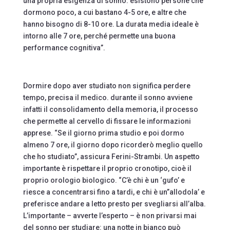
una propria esigenza di sonno: esistono persone che
dormono poco, a cui bastano 4-5 ore, e altre che
hanno bisogno di 8-10 ore. La durata media ideale è
intorno alle 7 ore, perché permette una buona
performance cognitiva”.
Dormire dopo aver studiato non significa perdere
tempo, precisa il medico. durante il sonno avviene
infatti il consolidamento della memoria, il processo
che permette al cervello di fissare le informazioni
apprese. “Se il giorno prima studio e poi dormo
almeno 7 ore, il giorno dopo ricorderò meglio quello
che ho studiato”, assicura Ferini-Strambi. Un aspetto
importante è rispettare il proprio cronotipo, cioè il
proprio orologio biologico. “C’è chi è un ‘gufo’ e
riesce a concentrarsi fino a tardi, e chi è un”allodola’ e
preferisce andare a letto presto per svegliarsi all’alba.
L’importante – avverte l’esperto – è non privarsi mai
del sonno per studiare: una notte in bianco può