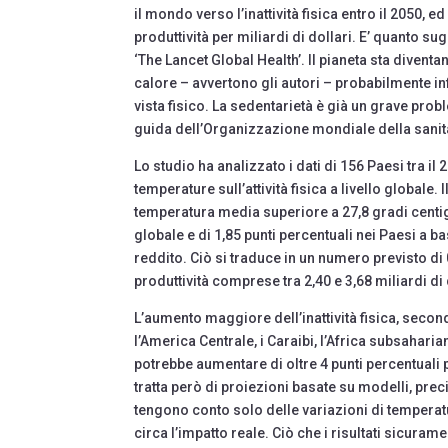
il mondo verso l’inattività fisica entro il 2050,
produttività per miliardi di dollari. E’ quanto s
‘The Lancet Global Health’. Il pianeta sta diven
calore – avvertono gli autori – probabilmente i
vista fisico. La sedentarietà è già un grave probl
guida dell’Organizzazione mondiale della sanità
Lo studio ha analizzato i dati di 156 Paesi tra il
temperature sull’attività fisica a livello global
temperatura media superiore a 27,8 gradi centigra
globale e di 1,85 punti percentuali nei Paesi a b
reddito. Ciò si traduce in un numero previsto di 0
produttività comprese tra 2,40 e 3,68 miliardi di
L’aumento maggiore dell’inattività fisica, secon
l’America Centrale, i Caraibi, l’Africa subsahari
potrebbe aumentare di oltre 4 punti percentuali
tratta però di proiezioni basate su modelli, preci
tengono conto solo delle variazioni di temperat
circa l’impatto reale. Ciò che i risultati sicuram