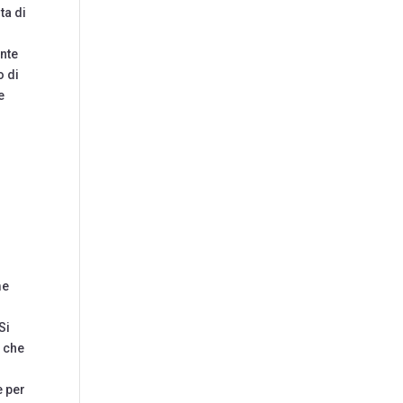
ta di
ente
o di
e
o
me
Si
e che
e per