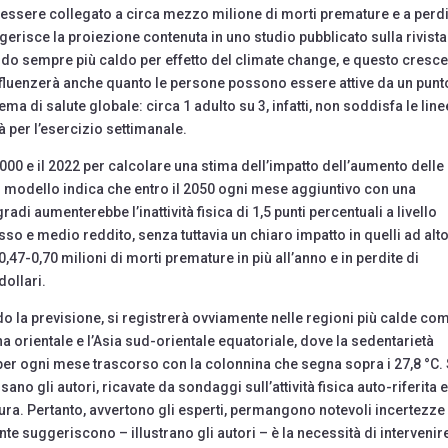
 ed essere collegato a circa mezzo milione di morti premature e a perdi
uggerisce la proiezione contenuta in uno studio pubblicato sulla rivista
tando sempre più caldo per effetto del climate change, e questo cresc
nfluenzerà anche quanto le persone possono essere attive da un punt
ema di salute globale: circa 1 adulto su 3, infatti, non soddisfa le line
 per l’esercizio settimanale.
 2000 e il 2022 per calcolare una stima dell’impatto dell’aumento delle
e. Il modello indica che entro il 2050 ogni mese aggiuntivo con una
di aumenterebbe l’inattività fisica di 1,5 punti percentuali a livello
asso e medio reddito, senza tuttavia un chiaro impatto in quelli ad alt
,47-0,70 milioni di morti premature in più all’anno e in perdite di
 dollari.
do la previsione, si registrerà ovviamente nelle regioni più calde co
ana orientale e l’Asia sud-orientale equatoriale, dove la sedentarietà
 per ogni mese trascorso con la colonnina che segna sopra i 27,8 °C. 
sano gli autori, ricavate da sondaggi sull’attività fisica auto-riferita 
ura. Pertanto, avvertono gli esperti, permangono notevoli incertezze
ente suggeriscono – illustrano gli autori – è la necessità di intervenir