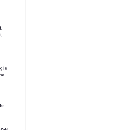
i.
i,
gi e
 ma
te
l
d’età