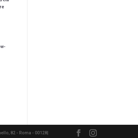
are
ow-
nello, 82 - Roma - 00128|