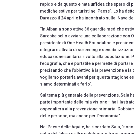
rapido e da questo è nata un’idea che spero di p
mediche estive per turisti nel Paese”. Lo ha detto
Durazzo il 24 aprile ha incontrato sulla ‘Nave d
“In Albania sono attive 36 guardie mediche estive
Sarebbe bello avviare una collaborazione con O
presidente di One Health Foundation e presiden
integrare attività di screening e sensibilizzazione 
educazione sanitaria rivolto alla popolazione.
l’ecografia, che è portatile e permette di portare
precisando che l’obiettivo è la prevenzione e la
vogliamo portarla avanti per questa stagione e
siamo determinati a farlo”.
Sul tema più generale della prevenzione, Sala h
parte importante della mia visione – ha illustrato
ospedaliera alla prevenzione primaria. Dobbiamo
delle persone, ma anche per l’economia”.
Nel Paese delle Aquile, ha ricordato Sala, “sono
collo dell’utero e altre patologie, oltre ai pro