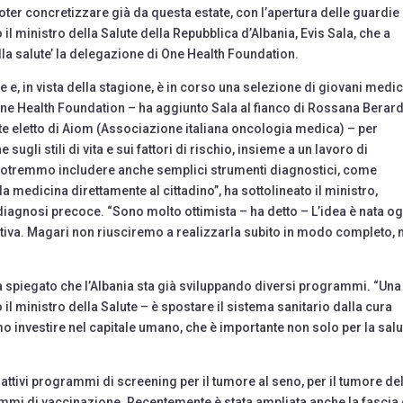
oter concretizzare già da questa estate, con l’apertura delle guardie
 il ministro della Salute della Repubblica d’Albania, Evis Sala, che a
ella salute’ la delegazione di One Health Foundation.
 e, in vista della stagione, è in corso una selezione di giovani medic
ne Health Foundation – ha aggiunto Sala al fianco di Rossana Berard
te eletto di Aiom (Associazione italiana oncologia medica) – per
sugli stili di vita e sui fattori di rischio, insieme a un lavoro di
 Potremmo includere anche semplici strumenti diagnostici, come
 la medicina direttamente al cittadino”, ha sottolineato il ministro,
 diagnosi precoce. “Sono molto ottimista – ha detto – L’idea è nata og
stiva. Magari non riusciremo a realizzarla subito in modo completo,
a spiegato che l’Albania sta già sviluppando diversi programmi. “Una
 il ministro della Salute – è spostare il sistema sanitario dalla cura
 investire nel capitale umano, che è importante non solo per la salu
 attivi programmi di screening per il tumore al seno, per il tumore de
grammi di vaccinazione. Recentemente è stata ampliata anche la fascia 