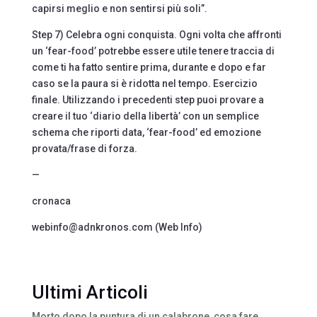
capirsi meglio e non sentirsi più soli”.
Step 7) Celebra ogni conquista. Ogni volta che affronti
un ‘fear-food’ potrebbe essere utile tenere traccia di
come ti ha fatto sentire prima, durante e dopo e far
caso se la paura si è ridotta nel tempo. Esercizio
finale. Utilizzando i precedenti step puoi provare a
creare il tuo ‘diario della libertà’ con un semplice
schema che riporti data, ‘fear-food’ ed emozione
provata/frase di forza.
—
cronaca
webinfo@adnkronos.com (Web Info)
Ultimi Articoli
Morto dopo la puntura di un calabrone, cosa fare