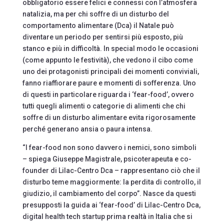
obbligatorio essere felici e connessi con l’atmosfera
natalizia, ma per chi soffre di un disturbo del
comportamento alimentare (Dca) il Natale può
diventare un periodo per sentirsi più esposto, più
stanco e più in difficoltà. In special modo le occasioni
(come appunto le festività), che vedono il cibo come
uno dei protagonisti principali dei momenti conviviali,
fanno riaffiorare paure e momenti di sofferenza. Uno
di questi in particolare riguarda i ‘fear-food’, ovvero
tutti quegli alimenti o categorie di alimenti che chi
soffre di un disturbo alimentare evita rigorosamente
perché generano ansia o paura intensa.
“I fear-food non sono davvero i nemici, sono simboli
– spiega Giuseppe Magistrale, psicoterapeuta e co-
founder di Lilac-Centro Dca – rappresentano ciò che il
disturbo teme maggiormente: la perdita di controllo, il
giudizio, il cambiamento del corpo”. Nasce da questi
presupposti la guida ai ‘fear-food’ di Lilac-Centro Dca,
digital health tech startup prima realtà in Italia che si