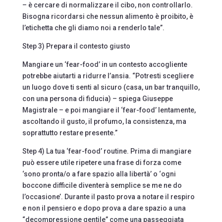
– è cercare di normalizzare il cibo, non controllarlo.
Bisogna ricordarsi che nessun alimento è proibito, è
l’etichetta che gli diamo noi a renderlo tale”.
Step 3) Prepara il contesto giusto
Mangiare un ‘fear-food’ in un contesto accogliente
potrebbe aiutarti a ridurre l’ansia. “Potresti scegliere
un luogo dove ti senti al sicuro (casa, un bar tranquillo,
con una persona di fiducia) – spiega Giuseppe
Magistrale – e poi mangiare il ‘fear-food’ lentamente,
ascoltando il gusto, il profumo, la consistenza, ma
soprattutto restare presente.”
Step 4) La tua ‘fear-food’ routine. Prima di mangiare
può essere utile ripetere una frase di forza come
‘sono pronta/o a fare spazio alla libertà’ o ‘ogni
boccone difficile diventerà semplice se me ne do
l’occasione’. Durante il pasto prova a notare il respiro
e non il pensiero e dopo prova a dare spazio a una
“decompressione gentile” come una passeggiata