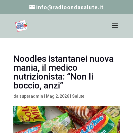
info@radioondasalute.it
Noodles istantanei nuova
mania, il medico
nutrizionista: “Non li
boccio, anzi”
da
superadmin
|
Mag 2, 2026
|
Salute