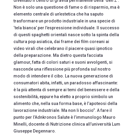
diventato il centro di gravità permanente della ‘Gen Z’.
Non è solo una questione di fame o di risparmio, ma è
elemento centrale di un’estetica che ha saputo
trasformare un prodotto industriale in una specie di
‘tela bianca’ per l’espressione individuale. Il successo
di questi spaghetti orientali nasce sotto la spinta della
cultura pop asiatica, dai frame dei film coreani ai
video virali che celebrano il piacere quasi ipnotico
della preparazione. Ma dietro questa facciata
glamour, fatta di colori saturi e suoni avvolgenti, si
nasconde una riflessione più profonda sul nostro
modo di intendere il cibo. La nuova generazione di
consumatori abita, infatti, un paradosso affascinante:
è la più attenta di sempre ai temi del benessere e della
sostenibilità, eppure ha eletto a proprio simbolo un
alimento che, nella sua forma base, è l’apoteosi della
lavorazione industriale. Ma non li boccio”. A fare il
punto per l’Adnkronos Salute è l’immunologo Mauro
Minelli, docente di Nutrizione clinica all’università Lum
Giuseppe Degennaro.