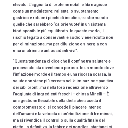
elevato. L’aggiunta di proteine nobili e fibre agisce
come un modulatore: rallenta lo svuotamento
gastrico e riduce i picchi di insulina, trasformando
quelle che sarebbero ‘calorie vuote’ in un sistema
biodisponibile più equilibrato. In questo modo, il
rischio legato a conservanti e sodio viene ridotto non
per eliminazione, ma per diluizione e sinergia con
micronutrienti e antiossidanti vivi”.
“Questa tendenza ci dice che il confine tra salutare e
processato sta diventando poroso. In un mondo dove
l’inflazione morde e il tempo è una risorsa scarsa, la
salute non viene più cercata nell’eliminazione punitiva
dei cibi pronti, ma nella loro redenzione attraverso
l’aggiunta di ingredienti freschi – chiosa Minelli – È
una gestione flessibile della dieta che accetta il
compromesso: ci si concede il piacere intenso
dell’umami e la velocità di un’ebollizione di tre minuti,
ma si rivendica il controllo sulla qualità finale del
piatto. In definitiva, la febbre dei noodles istantanei ci