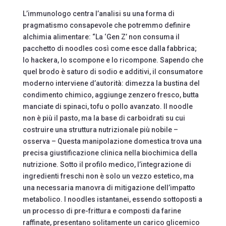
L’immunologo centra l’analisi su una forma di
pragmatismo consapevole che potremmo definire
alchimia alimentare: “La ‘Gen Z’ non consuma il
pacchetto di noodles così come esce dalla fabbrica;
lo hackera, lo scompone e lo ricompone. Sapendo che
quel brodo è saturo di sodio e additivi, il consumatore
moderno interviene d’autorità: dimezza la bustina del
condimento chimico, aggiunge zenzero fresco, butta
manciate di spinaci, tofu o pollo avanzato. Il noodle
non è più il pasto, ma la base di carboidrati su cui
costruire una struttura nutrizionale più nobile –
osserva – Questa manipolazione domestica trova una
precisa giustificazione clinica nella biochimica della
nutrizione. Sotto il profilo medico, l’integrazione di
ingredienti freschi non è solo un vezzo estetico, ma
una necessaria manovra di mitigazione dell’impatto
metabolico. I noodles istantanei, essendo sottoposti a
un processo di pre-frittura e composti da farine
raffinate, presentano solitamente un carico glicemico