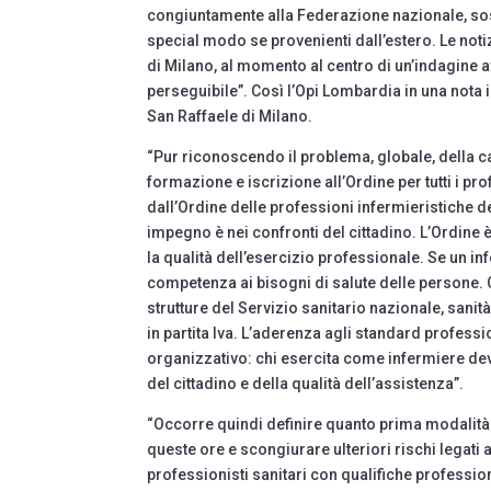
congiuntamente alla Federazione nazionale, sost
special modo se provenienti dall’estero. Le noti
di Milano, al momento al centro di un’indagine 
perseguibile”. Così l’Opi Lombardia in una nota i
San Raffaele di Milano.
“Pur riconoscendo il problema, globale, della ca
formazione e iscrizione all’Ordine per tutti i pr
dall’Ordine delle professioni infermieristiche
impegno è nei confronti del cittadino. L’Ordine è
la qualità dell’esercizio professionale. Se un in
competenza ai bisogni di salute delle persone. Que
strutture del Servizio sanitario nazionale, sanità
in partita Iva. L’aderenza agli standard profess
organizzativo: chi esercita come infermiere deve
del cittadino e della qualità dell’assistenza”.
“Occorre quindi definire quanto prima modalità e
queste ore e scongiurare ulteriori rischi legati
professionisti sanitari con qualifiche professio