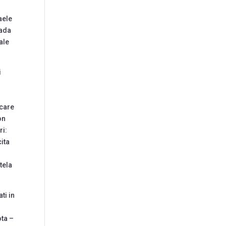
aele
rada
ale
i
icare
on
ri:
cita
tela
ti in
ota –