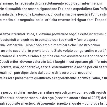
eniamo la necessità di un reclutamento etico degli infermieri, in
zie di attualità che stanno riguardano l’azienda ospedaliera San Raff
avviata dalla Regione Lombardia, ci conferma che questa è l’unica st
n merito alle segnalazioni di criticità emerse ieri riguardanti l’osped
renza infermieristica, si devono prevedere regole certe in termini d
ofessionisti che entrino in contatto con i pazienti – fanno sapere
 della Lombardia – Non dobbiamo dimenticare che il nostro primo
 un ente sussidiario previsto dallo Stato voluto per garantire e certif
fermiere è iscritto all’Albo significa che può assistere e rispondere c
sti criteri devono valere in tutti i luoghi in cui operano gli infermie
 privata, Rsa, cooperative, servizi esternalizzati e anche per chi eser
ionali non può dipendere dal datore di lavoro o dal modello
 essere pienamente qualificato e regolarmente iscritto all’Albo, a tu
 percorsi chiari anche per evitare episodi gravi come quelli registra
 all’esercizio temporaneo in deroga (previsto ancora fino al 2027) dei
nali acquisite all’estero. Argomento rispetto al quale – conclude la n