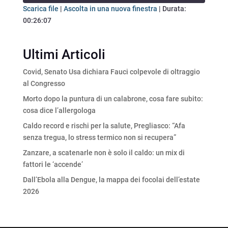
seconds
Scarica file
|
Ascolta in una nuova finestra
|
Durata:
00:26:07
SHARE
RSS FEED
LINK
Ultimi Articoli
EMBED
Covid, Senato Usa dichiara Fauci colpevole di oltraggio
al Congresso
Morto dopo la puntura di un calabrone, cosa fare subito:
cosa dice l’allergologa
Caldo record e rischi per la salute, Pregliasco: “Afa
senza tregua, lo stress termico non si recupera”
Zanzare, a scatenarle non è solo il caldo: un mix di
fattori le ‘accende’
Dall’Ebola alla Dengue, la mappa dei focolai dell’estate
2026