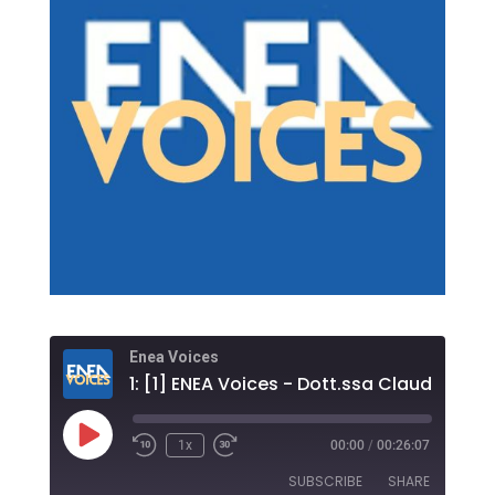
Enea Voices
Play
1x
00:00
/
00:26:07
Rewind
Fast
Episode
10
Forward
SUBSCRIBE
SHARE
Seconds
30