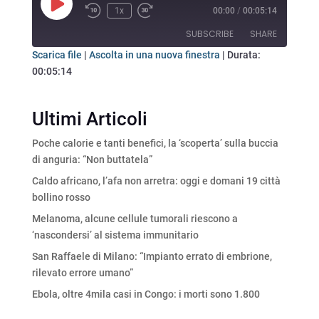
Play
1x
00:00
/
00:05:14
Rewind
Fast
Episode
10
Forward
SUBSCRIBE
SHARE
Seconds
30
seconds
Scarica file
|
Ascolta in una nuova finestra
|
Durata:
00:05:14
SHARE
RSS FEED
LINK
Ultimi Articoli
EMBED
Poche calorie e tanti benefici, la ‘scoperta’ sulla buccia
di anguria: “Non buttatela”
Caldo africano, l’afa non arretra: oggi e domani 19 città
bollino rosso
Melanoma, alcune cellule tumorali riescono a
‘nascondersi’ al sistema immunitario
San Raffaele di Milano: “Impianto errato di embrione,
rilevato errore umano”
Ebola, oltre 4mila casi in Congo: i morti sono 1.800