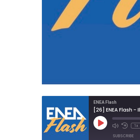
ENEA Flash
Play
1x
Mute/Unmute
Rewind
Episode
Episode
10
SUBSCRIBE
Second