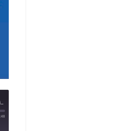
[26] ENEA Flash - Il 5G e la pelle: cosa succede davvero ai tessuti superficiali con le nuove frequenze (Emiliano Fratini)
:48