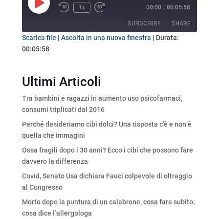
Play
1x
00:00
/
00:05:58
Rewind
Fast
Episode
10
Forward
SUBSCRIBE
SHARE
Seconds
30
seconds
Scarica file
|
Ascolta in una nuova finestra
|
Durata:
00:05:58
SHARE
RSS FEED
LINK
Ultimi Articoli
EMBED
Tra bambini e ragazzi in aumento uso psicofarmaci,
consumi triplicati dal 2016
Perché desideriamo cibi dolci? Una risposta c’è e non è
quella che immagini
Ossa fragili dopo i 30 anni? Ecco i cibi che possono fare
davvero la differenza
Covid, Senato Usa dichiara Fauci colpevole di oltraggio
al Congresso
Morto dopo la puntura di un calabrone, cosa fare subito:
cosa dice l’allergologa